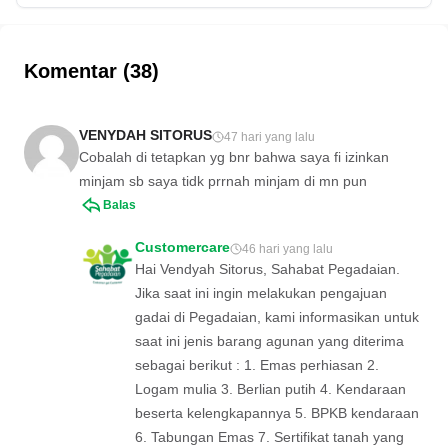
apa persiapan untuk menyambut
Ramadhan 2025? Simak selengkapnya
di sini!
Komentar (38)
VENYDAH SITORUS
47 hari yang lalu
Cobalah di tetapkan yg bnr bahwa saya fi izinkan
minjam sb saya tidk prrnah minjam di mn pun
Balas
Customercare
46 hari yang lalu
Hai Vendyah Sitorus, Sahabat Pegadaian.
Jika saat ini ingin melakukan pengajuan
gadai di Pegadaian, kami informasikan untuk
saat ini jenis barang agunan yang diterima
sebagai berikut : 1. Emas perhiasan 2.
Logam mulia 3. Berlian putih 4. Kendaraan
beserta kelengkapannya 5. BPKB kendaraan
6. Tabungan Emas 7. Sertifikat tanah yang