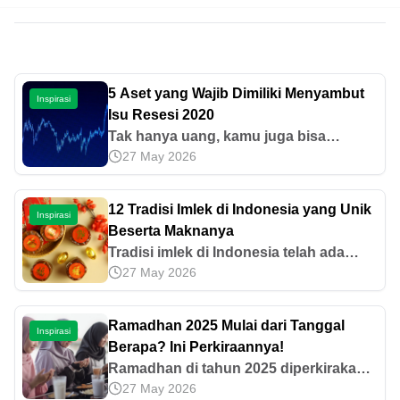
5 Aset yang Wajib Dimiliki Menyambut
Inspirasi
Isu Resesi 2020
Tak hanya uang, kamu juga bisa
27 May 2026
menabung emas di Pegadaian.
Sebenarnya, apa saja keuntungan
menabung emas? Simak ulasannya di
12 Tradisi Imlek di Indonesia yang Unik
Inspirasi
sini.
Beserta Maknanya
Tradisi imlek di Indonesia telah ada
27 May 2026
sejak dahulu. Setiap hal yang dilakukan
mengandung makna yang mendalam.
Simak informasi selengkapnya di artikel
Ramadhan 2025 Mulai dari Tanggal
Inspirasi
ini, yuk!
Berapa? Ini Perkiraannya!
Ramadhan di tahun 2025 diperkirakan
27 May 2026
jatuh pada bulan Maret. Lantas, seperti