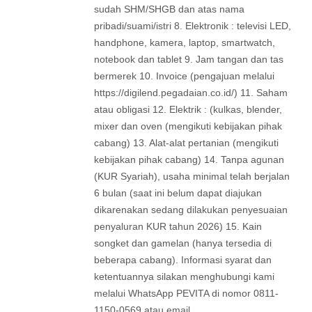
sudah SHM/SHGB dan atas nama
pribadi/suami/istri 8. Elektronik : televisi LED,
handphone, kamera, laptop, smartwatch,
notebook dan tablet 9. Jam tangan dan tas
bermerek 10. Invoice (pengajuan melalui
https://digilend.pegadaian.co.id/) 11. Saham
atau obligasi 12. Elektrik : (kulkas, blender,
mixer dan oven (mengikuti kebijakan pihak
cabang) 13. Alat-alat pertanian (mengikuti
kebijakan pihak cabang) 14. Tanpa agunan
(KUR Syariah), usaha minimal telah berjalan
6 bulan (saat ini belum dapat diajukan
dikarenakan sedang dilakukan penyesuaian
penyaluran KUR tahun 2026) 15. Kain
songket dan gamelan (hanya tersedia di
beberapa cabang). Informasi syarat dan
ketentuannya silakan menghubungi kami
melalui WhatsApp PEVITA di nomor 0811-
1150-0569 atau email