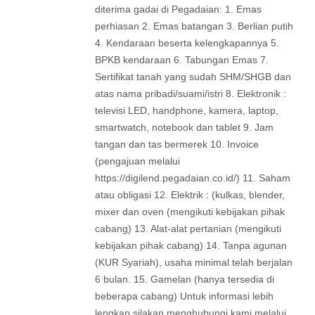
diterima gadai di Pegadaian: 1. Emas
perhiasan 2. Emas batangan 3. Berlian putih
4. Kendaraan beserta kelengkapannya 5.
BPKB kendaraan 6. Tabungan Emas 7.
Sertifikat tanah yang sudah SHM/SHGB dan
atas nama pribadi/suami/istri 8. Elektronik :
televisi LED, handphone, kamera, laptop,
smartwatch, notebook dan tablet 9. Jam
tangan dan tas bermerek 10. Invoice
(pengajuan melalui
https://digilend.pegadaian.co.id/) 11. Saham
atau obligasi 12. Elektrik : (kulkas, blender,
mixer dan oven (mengikuti kebijakan pihak
cabang) 13. Alat-alat pertanian (mengikuti
kebijakan pihak cabang) 14. Tanpa agunan
(KUR Syariah), usaha minimal telah berjalan
6 bulan. 15. Gamelan (hanya tersedia di
beberapa cabang) Untuk informasi lebih
lengkap silakan menghubungi kami melalui