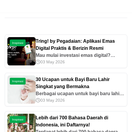
Tring! by Pegadaian: Aplikasi Emas
Inspirasi
Digital Praktis & Berizin Resmi
Mau mulai investasi emas digital?
03 May 2026
Unduh Tring! by Pegadaian, aplikasi
emas digital dengan layanan lengkap,
praktis, dan berizin resmi OJK
30 Ucapan untuk Bayi Baru Lahir
Inspirasi
sekarang!
Singkat yang Bermakna
Berbagai ucapan untuk bayi baru lahir
03 May 2026
mulai dari Islami, lucu, hingga
berbahasa Inggris di artikel ini bisa jadi
inspirasi. Yuk, cek selengkapnya!
Lebih dari 700 Bahasa Daerah di
Inspirasi
Indonesia, ini Daftarnya!
Terdapat lebih dari 700 bahasa daerah