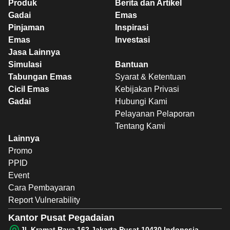
Produk
Berita dan Artikel
Gadai
Emas
Pinjaman
Inspirasi
Emas
Investasi
Jasa Lainnya
Simulasi
Bantuan
Tabungan Emas
Syarat & Ketentuan
Cicil Emas
Kebijakan Privasi
Gadai
Hubungi Kami
Pelayanan Pelaporan
Tentang Kami
Lainnya
Promo
PPID
Event
Cara Pembayaran
Report Vulnerability
Kantor Pusat Pegadaian
Jl. Kramat Raya 162 Jakarta Pusat 10430 Indonesia