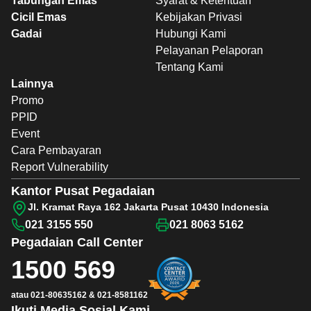
Tabungan Emas
Syarat & Ketentuan
Cicil Emas
Kebijakan Privasi
Gadai
Hubungi Kami
Pelayanan Pelaporan
Tentang Kami
Lainnya
Promo
PPID
Event
Cara Pembayaran
Report Vulnerability
Kantor Pusat Pegadaian
Jl. Kramat Raya 162 Jakarta Pusat 10430 Indonesia
021 3155 550
021 8063 5162
Pegadaian
Call Center
1500 569
atau
021-80635162
&
021-8581162
Ikuti Media Sosial Kami