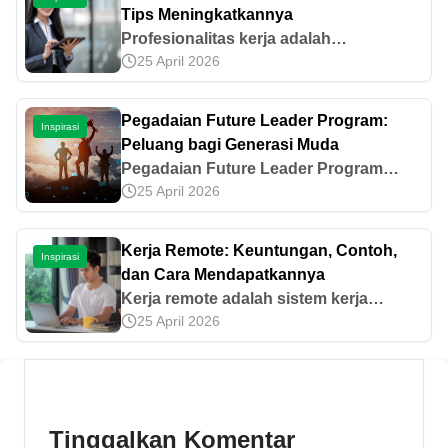
Tips Meningkatkannya
Profesionalitas kerja adalah
25 April 2026
kemampuan menjalankan tugas
dengan etika, disiplin, dan tanggung
jawab. Pelajari ciri dan tips
Pegadaian Future Leader Program:
Inspirasi
meningkatkannya di artikel ini.
Peluang bagi Generasi Muda
Pegadaian Future Leader Program
25 April 2026
adalah program pengembangan talenta
muda dari Pegadaian untuk karier
profesional. Simak selengkapnya di
Kerja Remote: Keuntungan, Contoh,
Inspirasi
sini.
dan Cara Mendapatkannya
Kerja remote adalah sistem kerja
25 April 2026
fleksibel yang memungkinkan kamu
bekerja tanpa ke kantor. Simak
penjelasan lengkapnya pada artikel ini!
Tinggalkan Komentar