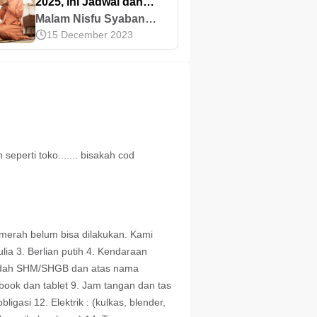
2025, ini Jadwal dan
Keutamaannya
Malam Nisfu Syaban
15 December 2023
adalah malam istimewa
bagi umat Islam di mana
amalan ditutup dan
diganti dengan yang
baru. Kapan malam Nisfu
Syaban 2025? Simak di
sini.
seperti toko....... bisakah cod
 merah belum bisa dilakukan. Kami
ia 3. Berlian putih 4. Kendaraan
sudah SHM/SHGB dan atas nama
tebook dan tablet 9. Jam tangan dan tas
igasi 12. Elektrik : (kulkas, blender,