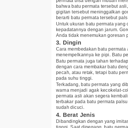
permata bisa dengan mudah meng
bahwa batu permata tersebut asli
gigitan tersebut meninggalkan go
berarti batu permata tersebut pals
Untuk ukuran batu permata yang c
kepadatannya dengan jarum. Gore
Anda tidak menemukan goresan pada
3. Dingin
Cara membedakan batu permata a
menempelkannya ke pipi. Batu perm
Batu permata juga tahan terhada
dengan cara membakar batu denga
pecah, atau retak, tetapi batu pe
pada suhu tinggi.
Terkadang, batu permata yang di
warna menjadi agak kecokelat-c
permata asli akan segera kembal
terbakar pada batu permata palsu
sudah dicuci.
4. Berat Jenis
Dibandingkan dengan yang imitasi,
tinggi. Saat dipegang, batu perma