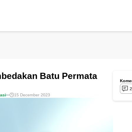
mbedakan Batu Permata
Komen
2
rasi
15 December 2023