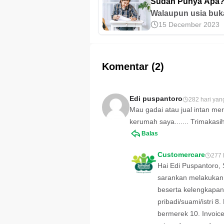
Sudah Punya Apa
Walaupun usia buk
15 December 2023
patokan untuk suk
ada pencapaian ya
kerap jadi tujuan. 
apa saja yang seba
Komentar (2)
kita punya di usia 
tahun.
Edi puspantoro
282 hari yang
Mau gadai atau jual intan mera
kerumah saya....... Trimakasih..
Balas
Customercare
277 
Hai Edi Puspantoro,
sarankan melakukan 
beserta kelengkapan
pribadi/suami/istri 8
bermerek 10. Invoice 