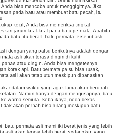
gores benda-benda lain. Untuk memastikan
, Anda bisa mencoba untuk menggigitnya. Jika
resan pada batu atau membuat batu pecah, itu
u.
ukup kecil, Anda bisa memeriksa tingkat
skan jarum kuat-kuat pada batu permata. Apabila
 batu, itu berarti batu permata tersebut asli.
sli dengan yang palsu berikutnya adalah dengan
ata asli akan terasa dingin di kulit.
p panas atau dingin. Anda bisa mengetesnya
n korek api. Batu permata palsu bisa rusak,
rmata asli akan tetap utuh meskipun dipanaskan
bakar dalam waktu yang agak lama akan berubah
okelatan. Namun hanya dengan mengusapnya, batu
i ke warna semula. Sebaliknya, noda bekas
 tidak akan pernah bisa hilang meskipun batu
 batu permata asli memiliki berat jenis yang lebih
ta asli akan terasa lebih berat, sedangkan yang