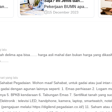
?
Saja? Ini Jenis dan
an
Pilihan Kariernya
Pekerjaan BUMN apa
15 December 2023
ses,
saja? Jenis BUMN
ng
terbagi berdasarkan
Simak
status dan sektor usaha,
iknya
seperti Persero dan
25
Perum. Temukan contoh
pekerjaannya di sini!
 lalu
h delima apa bisa....... harga asli mahal dan bukan harga yang dikasih 
......
hari yang lalu
 Sahabat Pegadaian. Mohon maaf Sahabat, untuk gadai atau jual intan
gadai dengan agunan lainnya seperti: 1. Emas perhiasan 2. Logam mul
nya 5. BPKB kendaraan 6. Tabungan Emas 7. Sertifikat tanah yang 
. Elektronik : televisi LED, handphone, kamera, laptop, smartwatch, no
(pengajuan melalui https://digilend.pegadaian.co.id/) 11. Saham atau obl