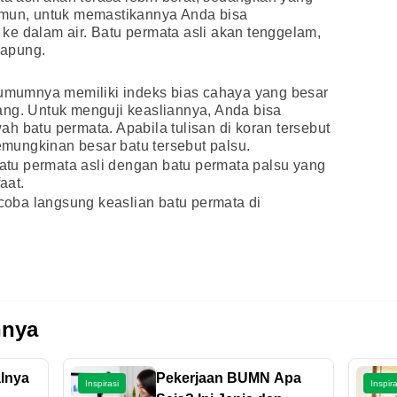
amun, untuk memastikannya Anda bisa
e dalam air. Batu permata asli akan tenggelam,
gapung.
a umumnya memiliki indeks bias cahaya yang besar
ang. Untuk menguji keasliannya, Anda bisa
h batu permata. Apabila tulisan di koran tersebut
kemungkinan besar batu tersebut palsu.
tu permata asli dengan batu permata palsu yang
aat.
 coba langsung keaslian batu permata di
nnya
alnya
Pekerjaan BUMN Apa
Inspirasi
Inspira