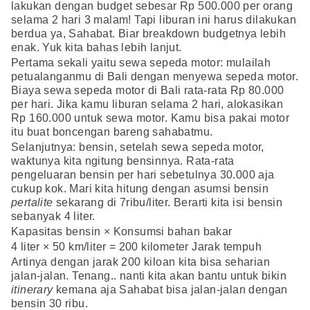
lakukan dengan budget sebesar Rp 500.000 per orang
selama 2 hari 3 malam! Tapi liburan ini harus dilakukan
berdua ya, Sahabat. Biar breakdown budgetnya lebih
enak. Yuk kita bahas lebih lanjut.
Pertama sekali yaitu sewa sepeda motor: mulailah
petualanganmu di Bali dengan menyewa sepeda motor.
Biaya sewa sepeda motor di Bali rata-rata Rp 80.000
per hari. Jika kamu liburan selama 2 hari, alokasikan
Rp 160.000 untuk sewa motor. Kamu bisa pakai motor
itu buat boncengan bareng sahabatmu.
Selanjutnya: bensin, setelah sewa sepeda motor,
waktunya kita ngitung bensinnya. Rata-rata
pengeluaran bensin per hari sebetulnya 30.000 aja
cukup kok. Mari kita hitung dengan asumsi bensin
pertalite
sekarang di 7ribu/liter. Berarti kita isi bensin
sebanyak 4 liter.
Kapasitas bensin × Konsumsi bahan bakar
4 liter × 50 km/liter = 200 kilometer Jarak tempuh
Artinya dengan jarak 200 kiloan kita bisa seharian
jalan-jalan. Tenang.. nanti kita akan bantu untuk bikin
itinerary
kemana aja Sahabat bisa jalan-jalan dengan
bensin 30 ribu.