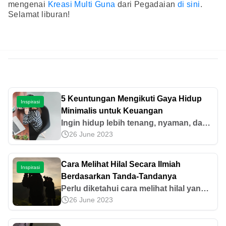
mengenai
Kreasi Multi Guna
dari Pegadaian
di sini
.
Selamat liburan!
5 Keuntungan Mengikuti Gaya Hidup
Inspirasi
Minimalis untuk Keuangan
Ingin hidup lebih tenang, nyaman, dan
26 June 2023
aman untuk dompet? Yuk, coba gaya
hidup minimalis!
Cara Melihat Hilal Secara Ilmiah
Inspirasi
Berdasarkan Tanda-Tandanya
Perlu diketahui cara melihat hilal yang
26 June 2023
tepat agar awal bulan Ramadan dapat
ditentukan secara akurat. Mari simak
pembahasan selengkapnya di sini.