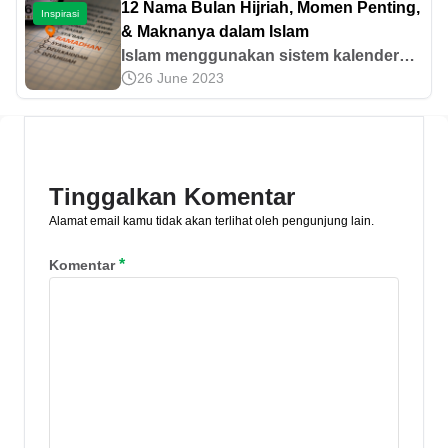
12 Nama Bulan Hijriah, Momen Penting,
Inspirasi
& Maknanya dalam Islam
Islam menggunakan sistem kalender
26 June 2023
Hijriah sebagai acuan dalam
melaksanakan ibadah. Lantas, apa saja
nama bulan Hijriah? Ketahui
selengkapnya di sini.
Tinggalkan Komentar
Alamat email kamu tidak akan terlihat oleh pengunjung lain.
*
Komentar