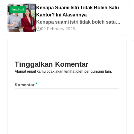
Kartu Emas. Temukan berbagai promo
Kenapa Suami Istri Tidak Boleh Satu
Inspirasi
HUT BRI 127 lainnya disini.
Kantor? Ini Alasannya
Kenapa suami istri tidak boleh satu
02 February 2025
kantor? Karena berkaitan dengan
profesionalitas dan menghindari konflik
kepentingan. Cek regulasi dan alasan
lengkapnya!
Tinggalkan Komentar
Alamat email kamu tidak akan terlihat oleh pengunjung lain.
*
Komentar