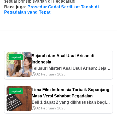
sesuai prinsip syariah di Pegadaian!
Baca juga:
Prosedur Gadai Sertifikat Tanah di
Pegadaian yang Tepat
Sejarah dan Asal Usul Arisan di
Inspirasi
Indonesia
Telusuri Misteri Asal Usul Arisan: Jejak
02 February 2025
dari Tiongkok ke Indonesia. Temukan
Bagaimana Tradisi Kuno Ini Terbentuk
& Mempengaruhi Budaya Kita!
Lima Film Indonesia Terbaik Sepanjang
Inspirasi
Masa Versi Sahabat Pegadaian
Beli 1 dapat 2 yang dikhususkan bagi
02 February 2025
Sahabat yang membeli tiket bioskop
Cinema XXI dengan menggunakan