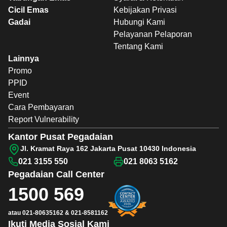
Cicil Emas
Kebijakan Privasi
Gadai
Hubungi Kami
Pelayanan Pelaporan
Tentang Kami
Lainnya
Promo
PPID
Event
Cara Pembayaran
Report Vulnerability
Kantor Pusat Pegadaian
Jl. Kramat Raya 162 Jakarta Pusat 10430 Indonesia
021 3155 550
021 8063 5162
Pegadaian
Call Center
1500 569
atau
021-80635162
&
021-8581162
Ikuti Media Sosial Kami