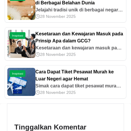
di Berbagai Belahan Dunia
Jelajahi tradisi unik di berbagai negara
28 November 2025
saat Ramadhan, dari fanous Mesir
hingga piknik iftar di Delhi. Temukan
keindahan keberagaman dunia di
Kesetaraan dan Kewajaran Masuk pada
Inspirasi
artikel ini.
Prinsip Apa dalam GCG?
Kesetaraan dan kewajaran masuk pada
28 November 2025
prinsip fairness dalam GCG (good
corporate governance). Cari tahu
contoh penerapannya di perusahaan
Cara Dapat Tiket Pesawat Murah ke
Inspirasi
berikut ini!
Luar Negeri agar Hemat
Simak cara dapat tiket pesawat murah
28 November 2025
ke luar negeri, mulai dari memilih waktu
terbaik, memanfaatkan promo, hingga
menggunakan aplikasi pencari harga.
Tinggalkan Komentar