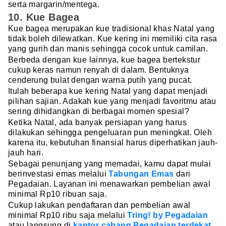
serta margarin/mentega.
10. Kue Bagea
Kue bagea merupakan kue tradisional khas Natal yang
tidak boleh dilewatkan. Kue kering ini memiliki cita rasa
yang gurih dan manis sehingga cocok untuk camilan.
Berbeda dengan kue lainnya, kue bagea bertekstur
cukup keras namun renyah di dalam. Bentuknya
cenderung bulat dengan warna putih yang pucat.
Itulah beberapa kue kering Natal yang dapat menjadi
pilihan sajian. Adakah kue yang menjadi favoritmu atau
sering dihidangkan di berbagai momen spesial?
Ketika Natal, ada banyak persiapan yang harus
dilakukan sehingga pengeluaran pun meningkat. Oleh
karena itu, kebutuhan finansial harus diperhatikan jauh-
jauh hari.
Sebagai penunjang yang memadai, kamu dapat mulai
berinvestasi emas melalui
Tabungan Emas
dari
Pegadaian. Layanan ini menawarkan pembelian awal
minimal Rp10 ribuan saja.
Cukup lakukan pendaftaran dan pembelian awal
minimal Rp10 ribu saja melalui
Tring! by Pegadaian
atau langsung di
kantor cabang Pegadaian terdekat
.