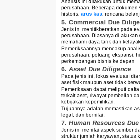
Analisis ini dilakukan untuk mema
perusahaan. Beberapa dokumen ya
historis,
arus kas
, rencana belan
5. Commercial Due Dilig
Jenis ini menitikberatkan pada e
perusahaan. Biasanya dilakukan 
memahami daya tarik dan kelayak
Pemeriksaannya mencakup analisis
perusahaan, peluang ekspansi, h
perkembangan bisnis ke depan.
6.
Asset Due Diligence
Pada jenis ini, fokus evaluasi di
aset fisik maupun aset tidak berw
Pemeriksaan dapat meliputi dafta
terkait aset, riwayat pembelian 
kebijakan kepemilikan.
Tujuannya adalah memastikan ase
legal, dan bernilai.
7.
Human Resources Due 
Jenis ini menilai aspek sumber 
struktur jumlah karyawan, status