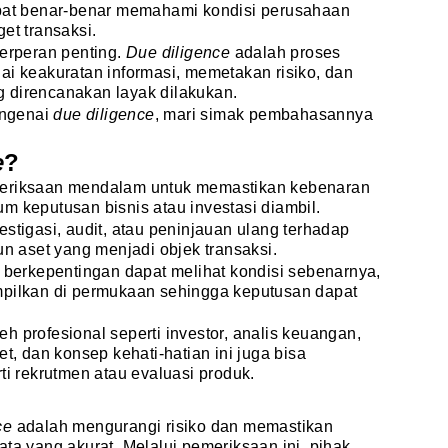
ibat benar-benar memahami kondisi perusahaan
get transaksi.
erperan penting.
Due diligence
adalah proses
ai keakuratan informasi, memetakan risiko, dan
 direncanakan layak dilakukan.
engenai
due diligence
, mari simak pembahasannya
e
?
eriksaan mendalam untuk memastikan kebenaran
m keputusan bisnis atau investasi diambil.
stigasi, audit, atau peninjauan ulang terhadap
un aset yang menjadi objek transaksi.
g berkepentingan dapat melihat kondisi sebenarnya,
mpilkan di permukaan sehingga keputusan dapat
h profesional seperti investor, analis keuangan,
et, dan konsep kehati-hatian ini juga bisa
ti rekrutmen atau evaluasi produk.
e
ce
adalah mengurangi risiko dan memastikan
ta yang akurat. Melalui pemeriksaan ini, pihak