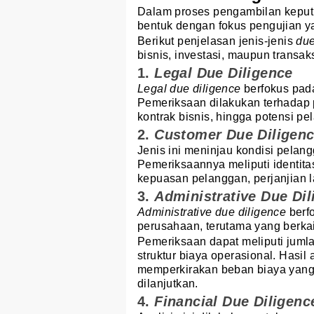
Dalam proses pengambilan keput
bentuk dengan fokus pengujian y
Berikut penjelasan jenis-jenis
due
bisnis, investasi, maupun transaks
1.
Legal Due Diligence
Legal due diligence
berfokus pada
Pemeriksaan dilakukan terhadap pe
kontrak bisnis, hingga potensi p
2.
Customer Due Diligen
Jenis ini meninjau kondisi pelan
Pemeriksaannya meliputi identitas
kepuasan pelanggan, perjanjian 
3.
Administrative Due Dil
Administrative due diligence
berfo
perusahaan, terutama yang berkai
Pemeriksaan dapat meliputi jumlah
struktur biaya operasional. Hasil 
memperkirakan beban biaya yang 
dilanjutkan.
4.
Financial Due Diligenc