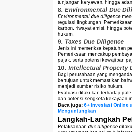
tunjangan karyawan, hingga ada
8.
Environmental Due Dil
Environmental due diligence
meng
regulasi lingkungan. Pemeriksaan
karbon, riwayat emisi, hingga po
hukum.
9.
Taxes Due Diligence
Jenis ini memeriksa kepatuhan 
Pemeriksaan mencakup pembayara
pajak, serta potensi kewajiban p
10.
Intellectual Property
Bagi perusahaan yang mengandalka
bertujuan untuk memastikan bahwa
menjadi sumber risiko hukum.
Evaluasi dilakukan terhadap pate
dan potensi sengketa kekayaan in
Baca juga:
6+ Investasi Online
Menguntungkan
Langkah-Langkah Pe
Pelaksanaan
due diligence
dilak