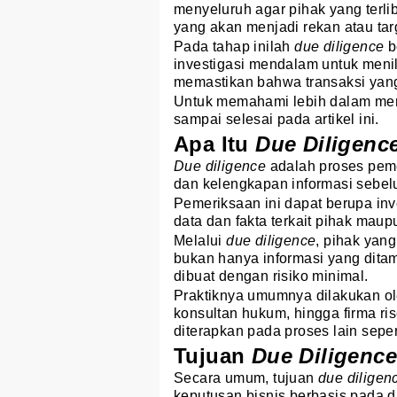
menyeluruh agar pihak yang terl
yang akan menjadi rekan atau tar
Pada tahap inilah
due diligence
b
investigasi mendalam untuk menil
memastikan bahwa transaksi yang
Untuk memahami lebih dalam m
sampai selesai pada artikel ini.
Apa Itu
Due Diligenc
Due diligence
adalah proses pem
dan kelengkapan informasi sebelu
Pemeriksaan ini dapat berupa inve
data dan fakta terkait pihak maup
Melalui
due diligence
, pihak yan
bukan hanya informasi yang dita
dibuat dengan risiko minimal.
Praktiknya umumnya dilakukan ole
konsultan hukum, hingga firma ris
diterapkan pada proses lain seper
Tujuan
Due Diligenc
Secara umum, tujuan
due diligen
keputusan bisnis berbasis pada da