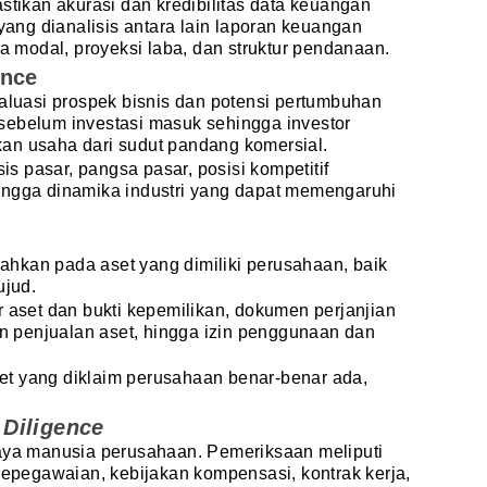
stikan akurasi dan kredibilitas data keuangan
ng dianalisis antara lain laporan keuangan
ja modal, proyeksi laba, dan struktur pendanaan.
ence
valuasi prospek bisnis dan potensi pertumbuhan
sebelum investasi masuk sehingga investor
an usaha dari sudut pandang komersial.
 pasar, pangsa pasar, posisi kompetitif
ingga dinamika industri yang dapat memengaruhi
arahkan pada aset yang dimiliki perusahaan, baik
ujud.
r aset dan bukti kepemilikan, dokumen perjanjian
dan penjualan aset, hingga izin penggunaan dan
t yang diklaim perusahaan benar-benar ada,
Diligence
daya manusia perusahaan. Pemeriksaan meliputi
 kepegawaian, kebijakan kompensasi, kontrak kerja,