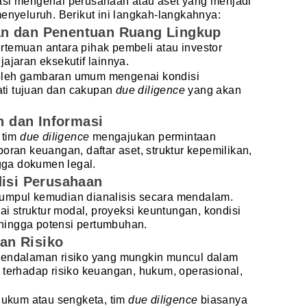
asi mengenai perusahaan atau aset yang menjadi
menyeluruh. Berikut ini langkah-langkahnya:
an dan Penentuan Ruang Lingkup
rtemuan antara pihak pembeli atau investor
jajaran eksekutif lainnya.
oleh gambaran umum mengenai kondisi
ti tujuan dan cakupan
due diligence
yang akan
 dan Informasi
 tim
due diligence
mengajukan permintaan
oran keuangan, daftar aset, struktur kepemilikan,
ngga dokumen legal.
disi Perusahaan
umpul kemudian dianalisis secara mendalam.
lai struktur modal, proyeksi keuntungan, kondisi
, hingga potensi pertumbuhan.
ian Risiko
pendalaman risiko yang mungkin muncul dalam
 terhadap risiko keuangan, hukum, operasional,
 hukum atau sengketa, tim
due diligence
biasanya