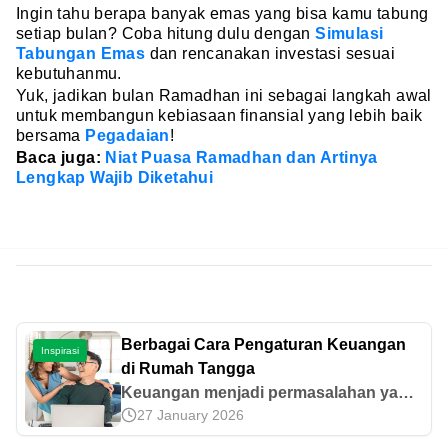
Ingin tahu berapa banyak emas yang bisa kamu tabung
setiap bulan? Coba hitung dulu dengan
Simulasi
Tabungan Emas
dan rencanakan investasi sesuai
kebutuhanmu.
Yuk, jadikan bulan Ramadhan ini sebagai langkah awal
untuk membangun kebiasaan finansial yang lebih baik
bersama
Pegadaian
!
Baca juga:
Niat Puasa Ramadhan dan Artinya
Lengkap Wajib Diketahui
Berbagai Cara Pengaturan Keuangan
Inspirasi
di Rumah Tangga
Keuangan menjadi permasalahan yang
27 January 2026
paling sering terjadi dalam pernikahan,
maka mengatur keuangan rumah