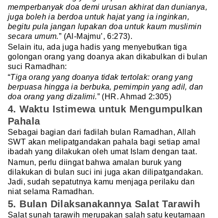
memperbanyak doa demi urusan akhirat dan dunianya,
juga boleh ia berdoa untuk hajat yang ia inginkan,
begitu pula jangan lupakan doa untuk kaum muslimin
secara umum.
” (Al-Majmu’, 6:273).
Selain itu, ada juga hadis yang menyebutkan tiga
golongan orang yang doanya akan dikabulkan di bulan
suci Ramadhan:
“
Tiga orang yang doanya tidak tertolak: orang yang
berpuasa hingga ia berbuka, pemimpin yang adil, dan
doa orang yang dizalimi.
” (HR. Ahmad 2:305)
4. Waktu Istimewa untuk Mengumpulkan
Pahala
Sebagai bagian dari fadilah bulan Ramadhan, Allah
SWT akan melipatgandakan pahala bagi setiap amal
ibadah yang dilakukan oleh umat Islam dengan taat.
Namun, perlu diingat bahwa amalan buruk yang
dilakukan di bulan suci ini juga akan dilipatgandakan.
Jadi, sudah sepatutnya kamu menjaga perilaku dan
niat selama Ramadhan.
5. Bulan Dilaksanakannya Salat Tarawih
Salat sunah tarawih merupakan salah satu keutamaan