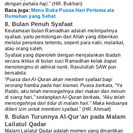
dengan pahala haji.
" (HR. Bukhari)
Baca juga:
Menu Buka Puasa Hari Pertama ala
Rumahan yang Sehat
8. Bulan Penuh Syafaat
Keutamaan bulan Ramadhan adalah melimpahnya
syafaat, yaitu pertolongan dari Allah yang diberikan
melalui perantara tertentu, seperti para nabi, malaikat,
atau orang saleh.
Syafaat yang diperoleh dengan menjalankan ibadah
secara ikhlas di bulan suci Ramadhan kelak dapat
menolongmu di akhirat nanti. Rasulullah SAW pun
bersabda:
“
Puasa dan Al-Quran akan memberi syafaat bagi
seorang hamba pada hari kiamat. Puasa berkata, “Ya
Rabbi, aku telah mencegahnya dari makan dan minum
di siang hari,” sedangkan Al-Quran berkata, “Aku telah
mencegahnya dari tidur di malam hari.” Maka keduanya
diberi izin untuk memberi syafaat.
" (HR. Ahmad)
9. Bulan Turunnya Al-Qur’an pada Malam
Lailatul Qadar
Malam Lailatul Qadar adalah momen yang dinantikan