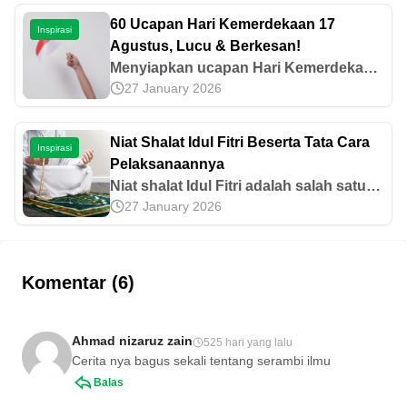
tangga penting sekali.
60 Ucapan Hari Kemerdekaan 17
Inspirasi
Agustus, Lucu & Berkesan!
Menyiapkan ucapan Hari Kemerdekaan
27 January 2026
17 Agustus termasuk tradisi perayaan
yang tidak boleh dilupakan. Cari tahu
inspirasi kata-kata yang menarik di sini!
Niat Shalat Idul Fitri Beserta Tata Cara
Inspirasi
Pelaksanaannya
Niat shalat Idul Fitri adalah salah satu
27 January 2026
syarat wajib dalam pelaksanaan ibadah
setahun sekali ini. Yuk, pelajari niat dan
tata caranya di sini!
Komentar (6)
Ahmad nizaruz zain
525 hari yang lalu
Cerita nya bagus sekali tentang serambi ilmu
Balas