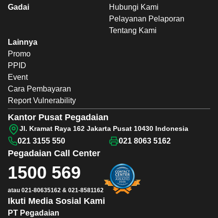
Gadai
Hubungi Kami
Pelayanan Pelaporan
Tentang Kami
Lainnya
Promo
PPID
Event
Cara Pembayaran
Report Vulnerability
Kantor Pusat Pegadaian
Jl. Kramat Raya 162 Jakarta Pusat 10430 Indonesia
021 3155 550
021 8063 5162
Pegadaian
Call Center
1500 569
atau
021-80635162
&
021-8581162
Ikuti Media Sosial Kami
PT Pegadaian