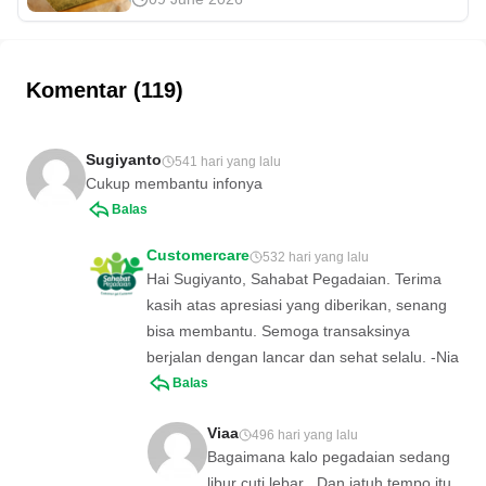
memastikan keaslian dan kualitasnya.
Ketahui cara sertifikasi emas hingga
Jasa Sertifikasi Pegadaian yang bisa
diandalkan.
Komentar (119)
Sugiyanto
541 hari yang lalu
Cukup membantu infonya
Balas
Customercare
532 hari yang lalu
Hai Sugiyanto, Sahabat Pegadaian. Terima
kasih atas apresiasi yang diberikan, senang
bisa membantu. Semoga transaksinya
berjalan dengan lancar dan sehat selalu. -Nia
Balas
Viaa
496 hari yang lalu
Bagaimana kalo pegadaian sedang
libur cuti lebar . Dan jatuh tempo itu