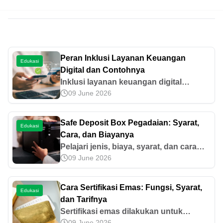
Peran Inklusi Layanan Keuangan
Edukasi
Digital dan Contohnya
Inklusi layanan keuangan digital
09 June 2026
membantu memperluas akses
keuangan bagi masyarakat. Pahami
manfaat dan contoh penerapannya
Safe Deposit Box Pegadaian: Syarat,
Edukasi
melalui Tring! by Pegadaian.
Cara, dan Biayanya
Pelajari jenis, biaya, syarat, dan cara
09 June 2026
mengajukan safe deposit box
Pegadaian sebagai solusi perlindungan
aset dan dokumen penting jangka
Cara Sertifikasi Emas: Fungsi, Syarat,
Edukasi
panjang.
dan Tarifnya
Sertifikasi emas dilakukan untuk
09 June 2026