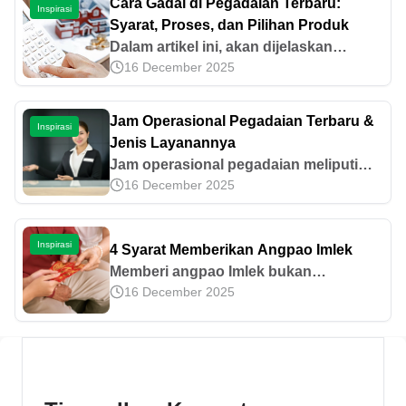
Cara Gadai di Pegadaian Terbaru:
Inspirasi
Syarat, Proses, dan Pilihan Produk
Dalam artikel ini, akan dijelaskan
16 December 2025
langkah demi langkah cara gadai di
Pegadaian lengkap dengan berbagai
jenis gadai di Pegadaian.
Jam Operasional Pegadaian Terbaru &
Inspirasi
Jenis Layanannya
Jam operasional pegadaian meliputi
16 December 2025
senin-jumat untuk kantor pusat dan
senin-sabtu untuk kantor cabang.
Ketahui jadwal lengkap dan jenis
Inspirasi
4 Syarat Memberikan Angpao Imlek
layanannya di sini!
Memberi angpao Imlek bukan
16 December 2025
sembarangan. Ada aturan yang harus
dipenuhi mulai dari jumlah isinya,
penerimanya, hingga amplop sebagai
wadah