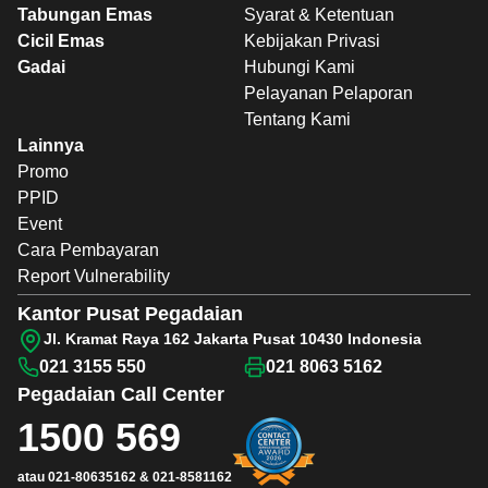
Tabungan Emas
Syarat & Ketentuan
Cicil Emas
Kebijakan Privasi
Gadai
Hubungi Kami
Pelayanan Pelaporan
Tentang Kami
Lainnya
Promo
PPID
Event
Cara Pembayaran
Report Vulnerability
Kantor Pusat Pegadaian
Jl. Kramat Raya 162 Jakarta Pusat 10430 Indonesia
021 3155 550
021 8063 5162
Pegadaian
Call Center
1500 569
atau
021-80635162
&
021-8581162