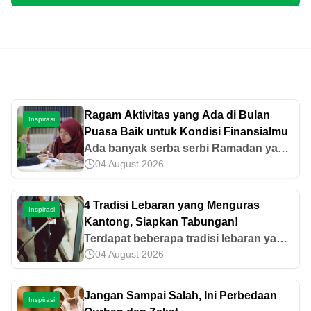
Ragam Aktivitas yang Ada di Bulan
Inspirasi
Puasa Baik untuk Kondisi Finansialmu
Ada banyak serba serbi Ramadan yang
04 August 2026
bisa kamu lakukan tanpa membebani
anggaran, bahkan bisa meningkatkan
revenue.
4 Tradisi Lebaran yang Menguras
Inspirasi
Kantong, Siapkan Tabungan!
Terdapat beberapa tradisi lebaran yang
04 August 2026
selalu dinanti-nanti. Tapi sadarkah kita
bahwa hal tersebut berpengaruh pada
kondisi ekonomi pribadi?
Jangan Sampai Salah, Ini Perbedaan
Inspirasi