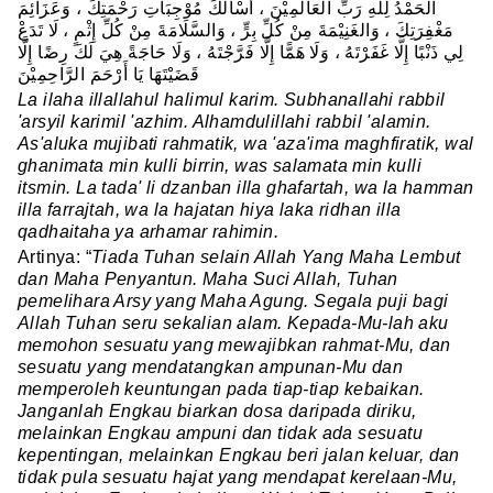
الحَمْدُ لِلَّهِ رَبِّ العَالَمِيْنَ ، أَسْأَلُكَ مُوْجِبَاتِ رَحْمَتِكَ ، وَعَزَائِمَ
مَغْفِرَتِكَ ، وَالغَنِيْمَةَ مِنْ كُلِّ بِرٍّ ، وَالسَّلَامَةَ مِنْ كُلِّ إِثْمٍ ، لَا تَدَعْ
لِي ذَنْبًا إِلَّا غَفَرْتَهُ ، وَلَا هَمًّا إِلَّا فَرَّجْتَهُ ، وَلَا حَاجَةً هِيَ لَكَ رِضًا إِلَّا
قَضَيْتَهَا يَا أَرْحَمَ الرَّاحِمِيْنَ
La ilaha illallahul halimul karim. Subhanallahi rabbil
'arsyil karimil 'azhim. Alhamdulillahi rabbil 'alamin.
As'aluka mujibati rahmatik, wa 'aza'ima maghfiratik, wal
ghanimata min kulli birrin, was salamata min kulli
itsmin. La tada' li dzanban illa ghafartah, wa la hamman
illa farrajtah, wa la hajatan hiya laka ridhan illa
qadhaitaha ya arhamar rahimin.
Artinya: “
Tiada Tuhan selain Allah Yang Maha Lembut
dan Maha Penyantun. Maha Suci Allah, Tuhan
pemelihara Arsy yang Maha Agung. Segala puji bagi
Allah Tuhan seru sekalian alam. Kepada-Mu-lah aku
memohon sesuatu yang mewajibkan rahmat-Mu, dan
sesuatu yang mendatangkan ampunan-Mu dan
memperoleh keuntungan pada tiap-tiap kebaikan.
Janganlah Engkau biarkan dosa daripada diriku,
melainkan Engkau ampuni dan tidak ada sesuatu
kepentingan, melainkan Engkau beri jalan keluar, dan
tidak pula sesuatu hajat yang mendapat kerelaan-Mu,