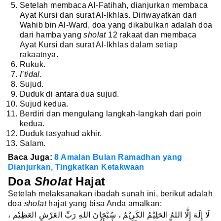
Setelah membaca Al-Fatihah, dianjurkan membaca
Ayat Kursi dan surat Al-Ikhlas. Diriwayatkan dari
Wahib bin Al-Ward, doa yang dikabulkan adalah doa
dari hamba yang
sholat
12 rakaat dan membaca
Ayat Kursi dan surat Al-Ikhlas dalam setiap
rakaatnya.
Rukuk.
I’tidal.
Sujud.
Duduk di antara dua sujud.
Sujud kedua.
Berdiri dan mengulang langkah-langkah dari poin
kedua.
Duduk tasyahud akhir.
Salam.
Baca Juga:
8 Amalan Bulan Ramadhan yang
Dianjurkan, Tingkatkan Ketakwaan
Doa
Sholat
Hajat
Setelah melaksanakan ibadah sunah ini, berikut adalah
doa
sholat
hajat yang bisa Anda amalkan:
لَا إِلَهَ إِلَّا اللهُ الحَلِيْمُ الكَرِيْمُ ، سُبْحَانَ اللهِ رَبِّ العَرْشِ العَظِيْم ،