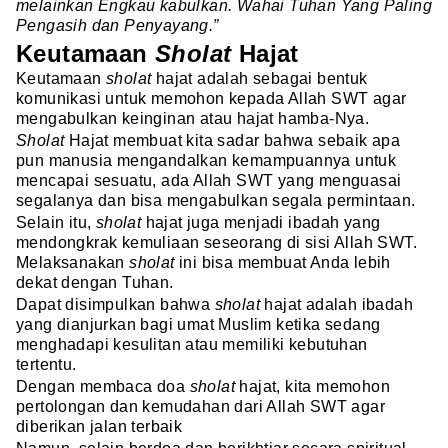
melainkan Engkau kabulkan. Wahai Tuhan Yang Paling
Pengasih dan Penyayang.”
Keutamaan
Sholat
Hajat
Keutamaan
sholat
hajat adalah sebagai bentuk
komunikasi untuk memohon kepada Allah SWT agar
mengabulkan keinginan atau hajat hamba-Nya.
Sholat
Hajat membuat kita sadar bahwa sebaik apa
pun manusia mengandalkan kemampuannya untuk
mencapai sesuatu, ada Allah SWT yang menguasai
segalanya dan bisa mengabulkan segala permintaan.
Selain itu,
sholat
hajat juga menjadi ibadah yang
mendongkrak kemuliaan seseorang di sisi Allah SWT.
Melaksanakan
sholat
ini bisa membuat Anda lebih
dekat dengan Tuhan.
Dapat disimpulkan bahwa
sholat
hajat adalah ibadah
yang dianjurkan bagi umat Muslim ketika sedang
menghadapi kesulitan atau memiliki kebutuhan
tertentu.
Dengan membaca doa
sholat
hajat, kita memohon
pertolongan dan kemudahan dari Allah SWT agar
diberikan jalan terbaik