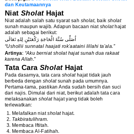
dan Keutamaannya
Niat
Sholat
Hajat
Niat adalah salah satu syarat sah
sholat
, baik
sholat
sunah maupun wajib. Adapun bacaan niat
sholat
hajat
adalah sebagai berikut:
اُصَلِّى سُنَّةَ الْحَاجَةِ رَكْعَتَيْنِ لِلهِ تَعَالَى
“Ushollii sunnatal haajati rok'aataini lillahi ta'ala.”
Artinya
:
“Aku berniat sholat hajat sunah dua rakaat
karena Allah
.”
Tata Cara
Sholat
Hajat
Pada dasarnya, tata cara
sholat
hajat tidak jauh
berbeda dengan
sholat
sunah pada umumnya.
Pertama-tama, pastikan Anda sudah bersih dan suci
dari najis. Dimulai dari niat, berikut adalah tata cara
melaksanakan
sholat
hajat yang tidak boleh
terlewatkan:
Melafalkan niat
sholat
hajat.
Takbiratulihram
.
Membaca Iftitah.
Membaca Al-Fatihah.