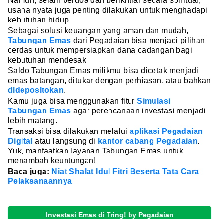
Namun, selain berdoa dan berikhtiar secara spiritual,
usaha nyata juga penting dilakukan untuk menghadapi
kebutuhan hidup.
Sebagai solusi keuangan yang aman dan mudah,
Tabungan Emas
dari Pegadaian bisa menjadi pilihan
cerdas untuk mempersiapkan dana cadangan bagi
kebutuhan mendesak
Saldo Tabungan Emas milikmu bisa dicetak menjadi
emas batangan, ditukar dengan perhiasan, atau bahkan
didepositokan
.
Kamu juga bisa menggunakan fitur
Simulasi
Tabungan Emas
agar perencanaan investasi menjadi
lebih matang.
Transaksi bisa dilakukan melalui
aplikasi Pegadaian
Digital
atau langsung di
kantor cabang Pegadaian
.
Yuk, manfaatkan layanan Tabungan Emas untuk
menambah keuntungan!
Baca juga:
Niat Shalat Idul Fitri Beserta Tata Cara
Pelaksanaannya
Investasi Emas di Tring! by Pegadaian