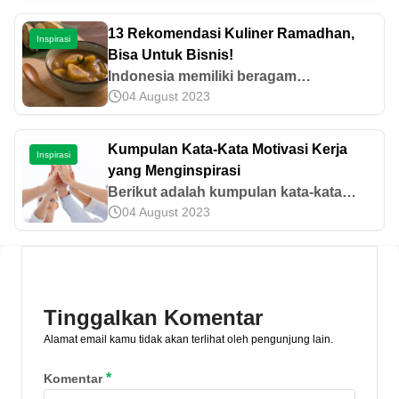
hukum di Indonesia. Yuk, ketahui
persyaratan nikah di artikel ini!
13 Rekomendasi Kuliner Ramadhan,
Inspirasi
Bisa Untuk Bisnis!
Indonesia memiliki beragam
04 August 2023
rekomendasi kuliner Ramadhan yang
bisa kamu coba di rumah atau dijual
saat bulan puasa. Simak daftar
Kumpulan Kata-Kata Motivasi Kerja
Inspirasi
jajanannya di sini!
yang Menginspirasi
Berikut adalah kumpulan kata-kata
04 August 2023
motivasi kerja yang akan menginspirasi
sahabat dan meningkatkan semangat
kerja. Simak selengkapnya di sini.
Tinggalkan Komentar
Alamat email kamu tidak akan terlihat oleh pengunjung lain.
*
Komentar