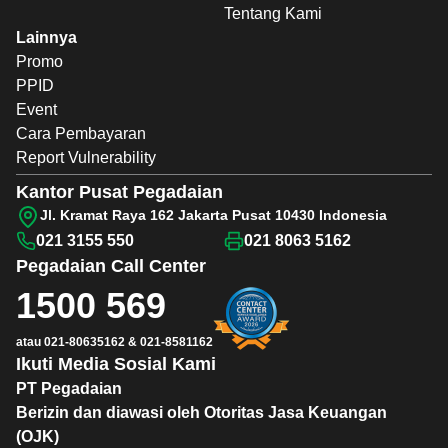
Tentang Kami
Lainnya
Promo
PPID
Event
Cara Pembayaran
Report Vulnerability
Kantor Pusat Pegadaian
Jl. Kramat Raya 162 Jakarta Pusat 10430 Indonesia
021 3155 550
021 8063 5162
Pegadaian
Call Center
1500 569
atau
021-80635162
&
021-8581162
Ikuti Media Sosial Kami
PT Pegadaian
Berizin dan diawasi oleh Otoritas Jasa Keuangan
(OJK)