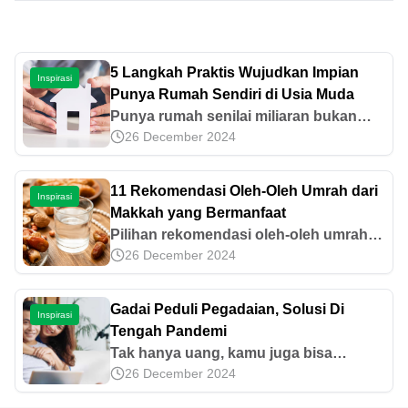
5 Langkah Praktis Wujudkan Impian
Inspirasi
Punya Rumah Sendiri di Usia Muda
Punya rumah senilai miliaran bukan
26 December 2024
hanya angan. Coba trik berikut supaya
jadi kenyataan.
11 Rekomendasi Oleh-Oleh Umrah dari
Inspirasi
Makkah yang Bermanfaat
Pilihan rekomendasi oleh-oleh umrah
26 December 2024
dari Makkah sangatlah banyak, mulai
dari kurma, air zam-zam, hingga siwak.
Temukan rekomendasi lainnya di artikel
Gadai Peduli Pegadaian, Solusi Di
Inspirasi
ini, yuk!
Tengah Pandemi
Tak hanya uang, kamu juga bisa
26 December 2024
menabung emas di Pegadaian.
Sebenarnya, apa saja keuntungan