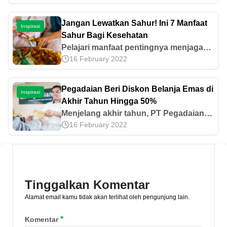
termahal di dunia? Cari tahu masing-
masing harga dan keunikannya di sini!
Jangan Lewatkan Sahur! Ini 7 Manfaat
Inspirasi
Sahur Bagi Kesehatan
Pelajari manfaat pentingnya menjaga
16 February 2022
kesehatan tubuh sebagai investasi
jangka panjang. Simak tips agar tubuh
kamu tetap kuat dan sehat selama
Pegadaian Beri Diskon Belanja Emas di
Inspirasi
berpuasa.
Akhir Tahun Hingga 50%
Menjelang akhir tahun, PT Pegadaian
16 February 2022
(Persero) mengadakan diskon belanja
emas untuk nasabah yang melakukan
transaksi belanja emas di Pegadaian.
Tinggalkan Komentar
Alamat email kamu tidak akan terlihat oleh pengunjung lain.
*
Komentar