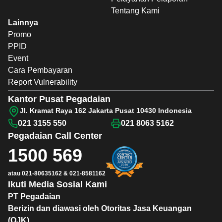
Tentang Kami
Lainnya
Promo
PPID
Event
Cara Pembayaran
Report Vulnerability
Kantor Pusat Pegadaian
Jl. Kramat Raya 162 Jakarta Pusat 10430 Indonesia
021 3155 550
021 8063 5162
Pegadaian
Call Center
1500 569
atau
021-80635162
&
021-8581162
Ikuti Media Sosial Kami
PT Pegadaian
Berizin dan diawasi oleh Otoritas Jasa Keuangan
(OJK)