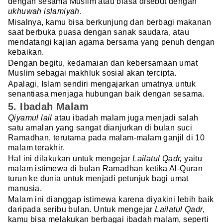
dengan sesama Muslim atau biasa disebut dengan
ukhuwah islamiyah
.
Misalnya, kamu bisa berkunjung dan berbagi makanan
saat berbuka puasa dengan sanak saudara, atau
mendatangi kajian agama bersama yang penuh dengan
kebaikan.
Dengan begitu, kedamaian dan kebersamaan umat
Muslim sebagai makhluk sosial akan tercipta.
Apalagi, Islam sendiri mengajarkan umatnya untuk
senantiasa menjaga hubungan baik dengan sesama.
5. Ibadah Malam
Qiyamul lail
atau ibadah malam juga menjadi salah
satu amalan yang sangat dianjurkan di bulan suci
Ramadhan, terutama pada malam-malam ganjil di 10
malam terakhir.
Hal ini dilakukan untuk mengejar
Lailatul Qadr,
yaitu
malam istimewa di bulan Ramadhan ketika Al-Quran
turun ke dunia untuk menjadi petunjuk bagi umat
manusia.
Malam ini dianggap istimewa karena diyakini lebih baik
daripada seribu bulan. Untuk mengejar
Lailatul Qadr
,
kamu bisa melakukan berbagai ibadah malam, seperti