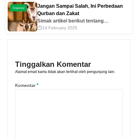
tentu lebih hebat. Anda mungkin sudah
Jangan Sampai Salah, Ini Perbedaan
Inspirasi
sering mendengar nama-nama seperti
Qurban dan Zakat
Oprah Winfrey, Arianna Huffington, dan
Simak artikel berikut tentang
Suze Orman, tetapi Indonesia juga
14 February 2025
Perbedaan Qurban dan Zakat. Baca
memiliki banyak tokoh serupa. Selain
Syarat dan ketentuan berikut di artikel
menciptakan bisnis sukses, para
ini.
pengusaha ini tidak lupa berbagi
dengan sesama. Saat ini, semakin
banyak kaum wanita yang [&hellip;]
Tinggalkan Komentar
Alamat email kamu tidak akan terlihat oleh pengunjung lain.
*
Komentar