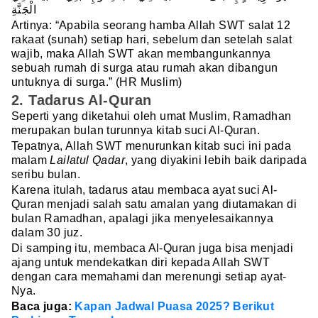
الْجَنَّةِ
Artinya: “Apabila seorang hamba Allah SWT salat 12
rakaat (sunah) setiap hari, sebelum dan setelah salat
wajib, maka Allah SWT akan membangunkannya
sebuah rumah di surga atau rumah akan dibangun
untuknya di surga.” (HR Muslim)
2. Tadarus Al-Quran
Seperti yang diketahui oleh umat Muslim, Ramadhan
merupakan bulan turunnya kitab suci Al-Quran.
Tepatnya, Allah SWT menurunkan kitab suci ini pada
malam
Lailatul Qadar
, yang diyakini lebih baik daripada
seribu bulan.
Karena itulah, tadarus atau membaca ayat suci Al-
Quran menjadi salah satu amalan yang diutamakan di
bulan Ramadhan, apalagi jika menyelesaikannya
dalam 30 juz.
Di samping itu, membaca Al-Quran juga bisa menjadi
ajang untuk mendekatkan diri kepada Allah SWT
dengan cara memahami dan merenungi setiap ayat-
Nya.
Baca juga:
Kapan Jadwal Puasa 2025? Berikut