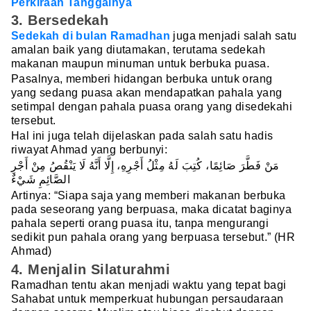
Perkiraan Tanggalnya
3. Bersedekah
Sedekah di bulan Ramadhan
juga menjadi salah satu
amalan baik yang diutamakan, terutama sedekah
makanan maupun minuman untuk berbuka puasa.
Pasalnya, memberi hidangan berbuka untuk orang
yang sedang puasa akan mendapatkan pahala yang
setimpal dengan pahala puasa orang yang disedekahi
tersebut.
Hal ini juga telah dijelaskan pada salah satu hadis
riwayat Ahmad yang berbunyi:
مَنْ فَطَّرَ صَائِمًا، كُتِبَ لَهُ مِثْلُ أَجْرِهِ، إِلَّا أَنَّهُ لَا يَنْقُصُ مِنْ أَجْرِ
الصَّائِمِ شَيْءٌ
Artinya: “Siapa saja yang memberi makanan berbuka
pada seseorang yang berpuasa, maka dicatat baginya
pahala seperti orang puasa itu, tanpa mengurangi
sedikit pun pahala orang yang berpuasa tersebut.” (HR
Ahmad)
4. Menjalin Silaturahmi
Ramadhan tentu akan menjadi waktu yang tepat bagi
Sahabat untuk memperkuat hubungan persaudaraan