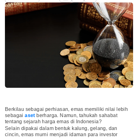
Berkilau sebagai perhiasan, emas memiliki nilai lebih
sebagai
aset
berharga. Namun, tahukah sahabat
tentang sejarah harga emas di Indonesia?
Selain dipakai dalam bentuk kalung, gelang, dan
cincin, emas murni menjadi idaman para investor