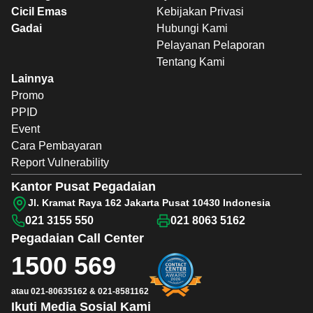
Cicil Emas
Kebijakan Privasi
Gadai
Hubungi Kami
Pelayanan Pelaporan
Tentang Kami
Lainnya
Promo
PPID
Event
Cara Pembayaran
Report Vulnerability
Kantor Pusat Pegadaian
Jl. Kramat Raya 162 Jakarta Pusat 10430 Indonesia
021 3155 550
021 8063 5162
Pegadaian
Call Center
1500 569
atau
021-80635162
&
021-8581162
Ikuti Media Sosial Kami