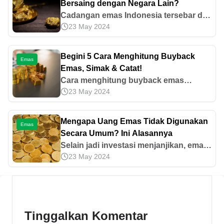
Bersaing dengan Negara Lain?
Cadangan emas Indonesia tersebar di
23 May 2024
beberapa institusi atau perusahaan.
Mari kenali perbandingannya dengan
negara-negara lain di dunia.
Begini 5 Cara Menghitung Buyback
Emas
Emas, Simak & Catat!
Cara menghitung buyback emas
23 May 2024
diawali dengan memeriksa harga
buyback terkini dan menentukan kadar
kemurnian emas. Mari simak
Mengapa Uang Emas Tidak Digunakan
Emas
pembahasan selengkapnya di sini.
Secara Umum? Ini Alasannya
Selain jadi investasi menjanjikan, emas
23 May 2024
punya banyak kegunaan lain. Yuk, cari
tahu mengapa uang emas tidak
digunakan secara umum dalam artikel
ini!
Tinggalkan Komentar