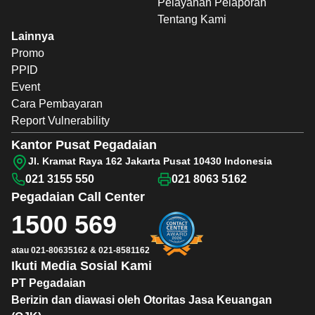
Pelayanan Pelaporan
Tentang Kami
Lainnya
Promo
PPID
Event
Cara Pembayaran
Report Vulnerability
Kantor Pusat Pegadaian
Jl. Kramat Raya 162 Jakarta Pusat 10430 Indonesia
021 3155 550
021 8063 5162
Pegadaian
Call Center
1500 569
atau
021-80635162
&
021-8581162
Ikuti Media Sosial Kami
PT Pegadaian
Berizin dan diawasi oleh Otoritas Jasa Keuangan