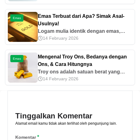
oleh nasabah di Pegadaian bebas
pajak. Yuk, simak penjelasannya di sini!
Emas Terbuat dari Apa? Simak Asal-
Emas
Usulnya!
Logam mulia identik dengan emas,
14 February 2026
padahal sebenarnya arti logam mulia ini
sangat luas. Inilah alasan emas dikenal
sebagai logam mulia.
Mengenal Troy Ons, Bedanya dengan
Emas
Ons, & Cara Hitungnya
Troy ons adalah satuan berat yang
14 February 2026
digunakan dalam perdagangan logam
berharga. Yuk, cari tahu perbedaan
dengan ons, cara hitung, dan informasi
lainnya di sini!
Tinggalkan Komentar
Alamat email kamu tidak akan terlihat oleh pengunjung lain.
*
Komentar