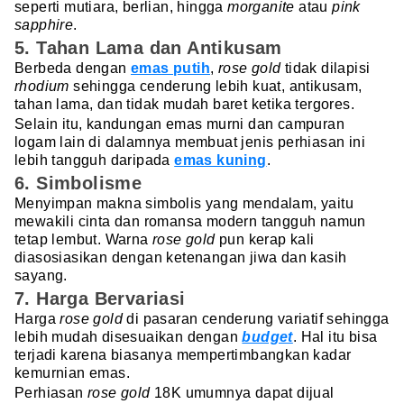
seperti mutiara, berlian, hingga
morganite
atau
pink
sapphire
.
5. Tahan Lama dan Antikusam
Berbeda dengan
emas putih
,
rose gold
tidak dilapisi
rhodium
sehingga cenderung lebih kuat, antikusam,
tahan lama, dan tidak mudah baret ketika tergores.
Selain itu, kandungan emas murni dan campuran
logam lain di dalamnya membuat jenis perhiasan ini
lebih tangguh daripada
emas kuning
.
6. Simbolisme
Menyimpan makna simbolis yang mendalam, yaitu
mewakili cinta dan romansa modern tangguh namun
tetap lembut. Warna
rose gold
pun kerap kali
diasosiasikan dengan ketenangan jiwa dan kasih
sayang.
7. Harga Bervariasi
Harga
rose gold
di pasaran cenderung variatif sehingga
lebih mudah disesuaikan dengan
budget
. Hal itu bisa
terjadi karena biasanya mempertimbangkan kadar
kemurnian emas.
Perhiasan
rose gold
18K umumnya dapat dijual