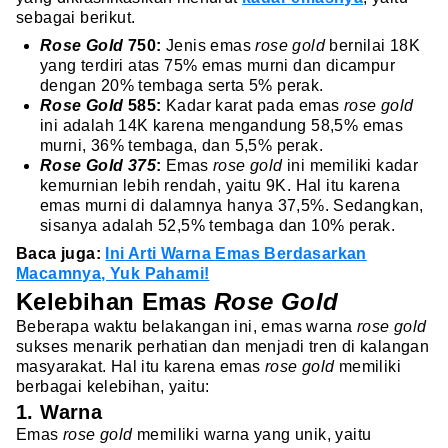
sebagai berikut.
Rose Gold
750:
Jenis emas
rose gold
bernilai 18K
yang terdiri atas 75% emas murni dan dicampur
dengan 20% tembaga serta 5% perak.
Rose Gold
585:
Kadar karat pada emas
rose gold
ini adalah 14K karena mengandung 58,5% emas
murni, 36% tembaga, dan 5,5% perak.
Rose Gold 375
:
Emas
rose gold
ini memiliki kadar
kemurnian lebih rendah, yaitu 9K. Hal itu karena
emas murni di dalamnya hanya 37,5%. Sedangkan,
sisanya adalah 52,5% tembaga dan 10% perak.
Baca juga:
Ini Arti Warna Emas Berdasarkan
Macamnya, Yuk Pahami!
Kelebihan Emas
Rose Gold
Beberapa waktu belakangan ini, emas warna
rose gold
sukses menarik perhatian dan menjadi tren di kalangan
masyarakat. Hal itu karena emas
rose gold
memiliki
berbagai kelebihan, yaitu:
1. Warna
Emas
rose gold
memiliki warna yang unik, yaitu