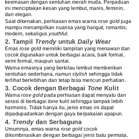
keemasan dengan sentuhan merah muda. Perpaduan
ini menciptakan kesan yang lembut, manis, feminin,
dan elegan.
Saat dikenakan, perhiasan emas warna
rose gold
juga
mampu menampilkan nuansa yang hangat, romantis,
modern, sekaligus
youthful
.
2. Tampil
Trendy
untuk
Daily Wear
Emas
rose gold
memiliki tampilan yang menawan dan
cocok digunakan untuk berbagai acara, baik formal,
semi formal, maupun santai.
Warna emasnya yang berkilau lembut memberikan
sentuhan sederhana, namun
stylish
sehingga tidak
terlihat berlebihan dan tetap bisa mencuri perhatian.
3. Cocok dengan Berbagai
Tone
Kulit
Warna
rose gold
pada perhiasan dapat menyatu dan
serasi di berbagai
tone
kulit sehingga tampak lebih
harmonis. Tidak hanya itu, jenis emas ini dapat
dipadupadankan dengan gaya berpakaian apapun.
4.
Trendy
dan Serbaguna
Umumnya, emas warna
rose gold
cocok
dikombinasikan dengan berbagai jenis batu permata,