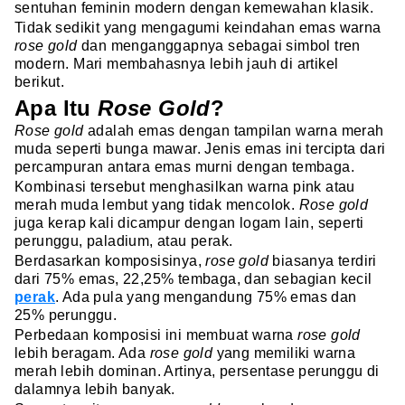
sentuhan feminin modern dengan kemewahan klasik.
Tidak sedikit yang mengagumi keindahan emas warna
rose gold
dan menganggapnya sebagai simbol tren
modern. Mari membahasnya lebih jauh di artikel
berikut.
Apa Itu
Rose Gold
?
Rose gold
adalah emas dengan tampilan warna merah
muda seperti bunga mawar. Jenis emas ini tercipta dari
percampuran antara emas murni dengan tembaga.
Kombinasi tersebut menghasilkan warna pink atau
merah muda lembut yang tidak mencolok.
Rose gold
juga kerap kali dicampur dengan logam lain, seperti
perunggu, paladium, atau perak.
Berdasarkan komposisinya,
rose gold
biasanya terdiri
dari 75% emas, 22,25% tembaga, dan sebagian kecil
perak
. Ada pula yang mengandung 75% emas dan
25% perunggu.
Perbedaan komposisi ini membuat warna
rose gold
lebih beragam. Ada
rose gold
yang memiliki warna
merah lebih dominan. Artinya, persentase perunggu di
dalamnya lebih banyak.