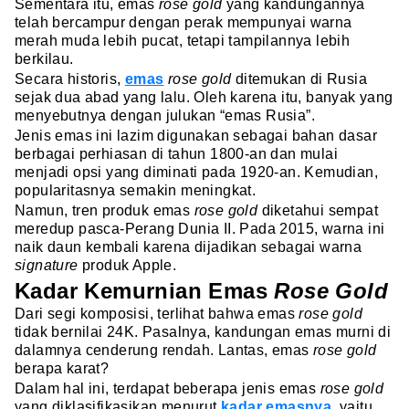
Sementara itu, emas
rose gold
yang kandungannya
telah bercampur dengan perak mempunyai warna
merah muda lebih pucat, tetapi tampilannya lebih
berkilau.
Secara historis,
emas
rose gold
ditemukan di Rusia
sejak dua abad yang lalu. Oleh karena itu, banyak yang
menyebutnya dengan julukan “emas Rusia”.
Jenis emas ini lazim digunakan sebagai bahan dasar
berbagai perhiasan di tahun 1800-an dan mulai
menjadi opsi yang diminati pada 1920-an. Kemudian,
popularitasnya semakin meningkat.
Namun, tren produk emas
rose gold
diketahui sempat
meredup pasca-Perang Dunia II. Pada 2015, warna ini
naik daun kembali karena dijadikan sebagai warna
signature
produk Apple.
Kadar Kemurnian Emas
Rose Gold
Dari segi komposisi, terlihat bahwa emas
rose gold
tidak bernilai 24K. Pasalnya, kandungan emas murni di
dalamnya cenderung rendah. Lantas, emas
rose gold
berapa karat?
Dalam hal ini, terdapat beberapa jenis emas
rose gold
yang diklasifikasikan menurut
kadar emasnya
, yaitu