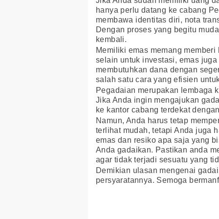
Jika Anda sudah memiliki uang d
hanya perlu datang ke cabang 
membawa identitas diri, nota tran
Dengan proses yang begitu muda
kembali.
Memiliki emas memang memberi ba
selain untuk investasi, emas juga
membutuhkan dana dengan seger
salah satu cara yang efisien unt
Pegadaian merupakan lembaga keu
Jika Anda ingin mengajukan gada
ke kantor cabang terdekat denga
Namun, Anda harus tetap mempe
terlihat mudah, tetapi Anda juga
emas dan resiko apa saja yang bi
Anda gadaikan. Pastikan anda me
agar tidak terjadi sesuatu yang ti
Demikian ulasan mengenai gadai
persyaratannya. Semoga bermanf