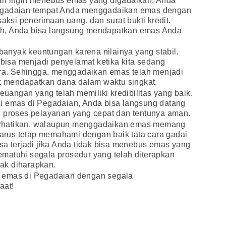
an ingin menebus emas yang digadaikan, Anda
Pegadaian tempat Anda menggadaikan emas dengan
saksi penerimaan uang, dan surat bukti kredit.
h, Anda bisa langsung mendapatkan emas Anda
nyak keuntungan karena nilainya yang stabil,
 bisa menjadi penyelamat ketika kita sedang
a. Sehingga, menggadaikan emas telah menjadi
uk mendapatkan dana dalam waktu singkat.
angan yang telah memiliki kredibilitas yang baik.
i emas di Pegadaian, Anda bisa langsung datang
n proses pelayanan yang cepat dan tentunya aman.
rhatikan, walaupun menggadaikan emas memang
 harus tetap memahami dengan baik tata cara gadai
sa terjadi jika Anda tidak bisa menebus emas yang
matuhi segala prosedur yang telah diterapkan
dak diharapkan.
 emas di Pegadaian dengan segala
aat!