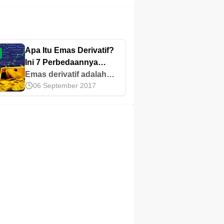
Apa Itu Emas Derivatif?
Ini 7 Perbedaannya
dengan Emas Fisik
Emas derivatif adalah
06 September 2017
emas nonfisik yang
nilainya berhubungan
dengan harga emas
tanpa melibatkan
kepemilikan fisik. Yuk,
pahami selengkapnya di
sini!