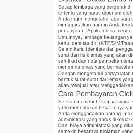
Setiap lembaga yang bergerak di
tertentu yang harus dipenuhi ol
Anda ingin mengetahui apa saja s
menggadaikan barang Anda teruta
pertanyaan, “Apakah bisa mengga
Umumnya, lembaga keuangan yang
kartu identitas diri (KTP/SIM/Pa
Selain kartu identitas dari pengga
surat dari fisik emas yang akan d
sertifikat dan nota pembelian ema
menerima emas yang bermasalah
Dengan mengetahui persyaratan t
bentuk surat-surat dari emas yang
akan menjual atau menggadaikann
Cara Pembayaran Cici
Setelah memenuhi semua syarat y
yaitu menentukan besar biaya yang
Anda menggadaikan barang, maka
administrasi yang harus dikeluar
Dan, biaya administrasi yang dik
semakin besarnya pinjaman yang