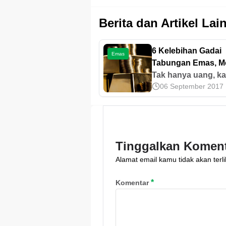
Berita dan Artikel Lai
6 Kelebihan Gadai
Emas
Tabungan Emas, M
Baru Gadai di Peg
Tak hanya uang, k
06 September 2017
juga bisa menabun
emas di Pegadaian
Sebenarnya, apa sa
keuntungan mena
emas? Simak ulas
Tinggalkan Komen
di sini.
Alamat email kamu tidak akan terli
*
Komentar