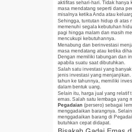
aktifitas sehari-hari. Tidak hany
masa mendatang seperti dana per
misalnya ketika Anda atau kelua
Sehingga, tuntutan hidup di atas 
memenuhi segala kebutuhan hidup.
pagi hingga malam dan masih me
mencukupi kebutuhannya.
Menabung dan berinvestasi menja
masa mendatang atau ketika dih
Dengan memiliki tabungan dan in
apabila suatu saat dibutuhkan.
Salah satu investasi yang banyak
jenis investasi yang menjanjikan.
tahun ke tahunnya, memiliki inve
dalam bentuk uang.
Selain itu, harga jual yang relatif
emas. Salah satu lembaga yang m
Pegadaian
(persero) sebagai le
menggadaikan barangnya. Selain 
menggadaikan barang di Pegadaia
butuhkan cepat didapat.
Bisakah Gadai Emas d