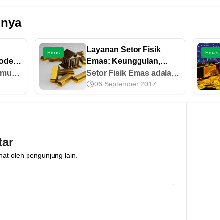
nnya
Layanan Setor Fisik
Emas
Emas
odel
Emas: Keunggulan,
adaian
amu
Syarat, & Cara Kerja
Setor Fisik Emas adalah
06 September 2017
g
fitur baru Tabungan
.
Emas Pegadaian yang
ja
menawarkan kemudahan
bung
transaksi investasi emas.
annya
Ketahui informasi
tar
lengkapnya di sini!
hat oleh pengunjung lain.