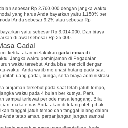
dalah sebesar Rp 2.760.000 dengan jangka waktu
 modal yang harus Anda bayarkan yaitu 1,150% per
wa modal Anda sebesar 9.2% atau sebesar Rp
a bayarkan yaitu sebesar Rp 3.014.000. Dan biaya
arkan di awal sebesar Rp 35.000.
Masa Gadai
hami ketika akan melakukan
gadai emas di
waktu. Jangka waktu peminjaman di Pegadaian
urun waktu tersebut, Anda bisa mencicil dengan
tu-waktu. Anda wajib melunasi hutang pada saat
umlah uang gadai, bunga, serta biaya administrasi
sa pinjaman tersebut pada saat telah jatuh tempo,
angka waktu pada 4 bulan berikutnya. Perlu
an sampai terlewat periode masa tenggang. Bila
jian, maka emas Anda akan di lelang oleh pihak
kan tanggal jatuh tempo dan tanggal lelang dalam
mas Anda tetap aman, perpanjangan jangan sampai