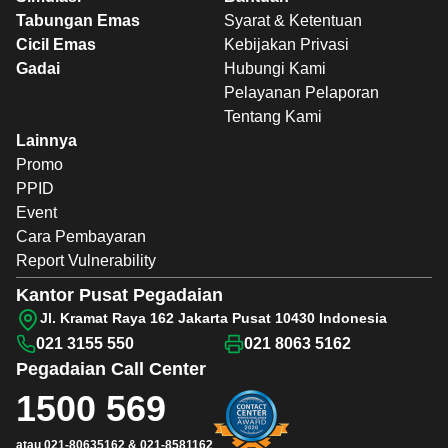
Tabungan Emas
Syarat & Ketentuan
Cicil Emas
Kebijakan Privasi
Gadai
Hubungi Kami
Pelayanan Pelaporan
Tentang Kami
Lainnya
Promo
PPID
Event
Cara Pembayaran
Report Vulnerability
Kantor Pusat Pegadaian
Jl. Kramat Raya 162 Jakarta Pusat 10430 Indonesia
021 3155 550
021 8063 5162
Pegadaian
Call Center
1500 569
atau
021-80635162
&
021-8581162