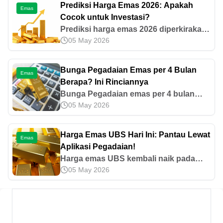
Prediksi Harga Emas 2026: Apakah
Emas
Cocok untuk Investasi?
Prediksi harga emas 2026 diperkirakan
05 May 2026
terus naik hingga USD 5.000 per troy
ons. Simak analisis tren, faktor
pengaruh, dan strategi investasinya di
Bunga Pegadaian Emas per 4 Bulan
Emas
sini.
Berapa? Ini Rinciannya
Bunga Pegadaian emas per 4 bulan
05 May 2026
dihitung berdasarkan nilai pinjaman
dan jangka waktu gadai, dengan
periode per 15 hari. Cek rincian dan
Harga Emas UBS Hari Ini: Pantau Lewat
Emas
simulasinya di sini!
Aplikasi Pegadaian!
Harga emas UBS kembali naik pada
05 May 2026
April 2026. Cek harga mulai 0,5 gram
hingga 500 gram serta faktor kenaikan
harga dan cara cek real time di
Pegadaian.