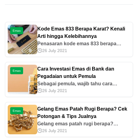
Kode Emas 833 Berapa Karat? Kenali
Emas
Arti hingga Kelebihannya
Penasaran kode emas 833 berapa
26 July 2021
karat? Emas 833 setara 20 karat
dengan kandungan emas murni 83,3%.
Kenali arti kode, nilai, hingga
Cara Investasi Emas di Bank dan
Emas
kelebihannya di sini!
Pegadaian untuk Pemula
Sebagai pemula, wajib tahu cara
26 July 2021
investasi emas di bank dan Pegadaian.
Prosesnya cepat, mudah, dan juga
aman. Berikut informasi dan tipsnya.
Gelang Emas Patah Rugi Berapa? Cek
Emas
Potongan & Tips Jualnya
Gelang emas patah rugi berapa?
26 July 2021
Umumnya 5–10% dari harga emas atau