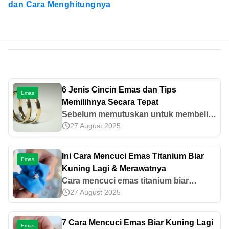
dan Cara Menghitungnya
6 Jenis Cincin Emas dan Tips
Emas
Memilihnya Secara Tepat
Sebelum memutuskan untuk membeli
27 August 2025
cincin emas, perhatikan jenis dan
bentuknya. Mari kenali berbagai jenis
cincin emas dan tips memilihnya di
Ini Cara Mencuci Emas Titanium Biar
Emas
artikel ini.
Kuning Lagi & Merawatnya
Cara mencuci emas titanium biar
27 August 2025
kuning lagi bisa dilakukan dengan
baking soda, pasta gigi, hingga lemon.
Simak berbagai cara lain dan tips
7 Cara Mencuci Emas Biar Kuning Lagi
Emas