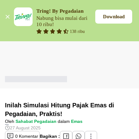
Tring! By Pegadaian
Download
Nabung bisa mulai dari 
10 ribu!
138 ribu
Inilah Simulasi Hitung Pajak Emas di
Pegadaian, Praktis!
Oleh
Sahabat Pegadaian
dalam
Emas
27 August 2025
0 Komentar
Bagikan :