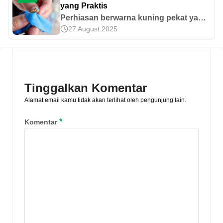
perawatannya di sini!
yang Praktis
Perhiasan berwarna kuning pekat yang
27 August 2025
dipakai dalam waktu lama biasanya
tidak mengkilap lagi. Yuk, ketahui cara
mencuci emas biar kuning lagi di sini!
Tinggalkan Komentar
Alamat email kamu tidak akan terlihat oleh pengunjung lain.
*
Komentar