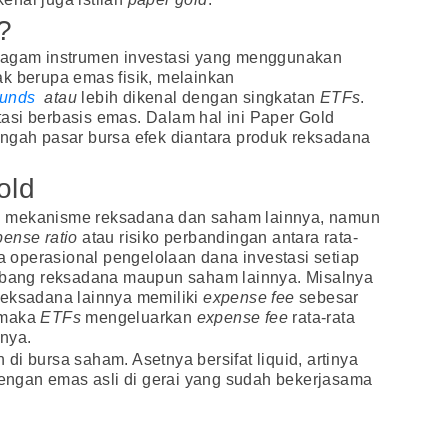
?
ragam instrumen investasi yang menggunakan
k berupa emas fisik, melainkan
Funds
atau
lebih dikenal dengan singkatan
ETFs
.
estasi berbasis emas. Dalam hal ini Paper Gold
engah pasar bursa efek diantara produk reksadana
old
n mekanisme reksadana dan saham lainnya, namun
ense ratio
atau risiko perbandingan antara rata-
ya operasional pengelolaan dana investasi setiap
imbang reksadana maupun saham lainnya. Misalnya
reksadana lainnya memiliki
expense fee
sebesar
 maka
ETFs
mengeluarkan
expense fee
rata-rata
nya.
i bursa saham. Asetnya bersifat liquid, artinya
 dengan emas asli di gerai yang sudah bekerjasama