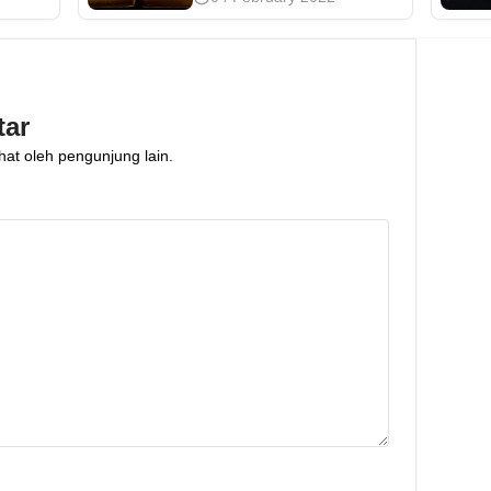
artikel ini akan
etap
membahas tiga cara
engah
investasi emas bagi
da
pemula yang
tar
menguntungkan.
hat oleh pengunjung lain.
Penasaran?