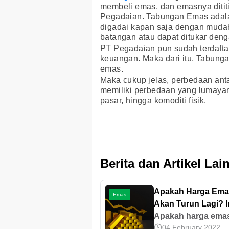
membeli emas, dan emasnya dititi
Pegadaian. Tabungan Emas adalah 
digadai kapan saja dengan mudah
batangan atau dapat ditukar deng
PT Pegadaian pun sudah terdafta
keuangan. Maka dari itu, Tabung
emas.
Maka cukup jelas, perbedaan an
memiliki perbedaan yang lumayan 
pasar, hingga komoditi fisik.
Berita dan Artikel Lai
Apakah Harga Ema
Emas
Akan Turun Lagi? I
Prediksi Ahli &
Apakah harga ema
04 February 2022
Strateginya
akan turun lagi? S