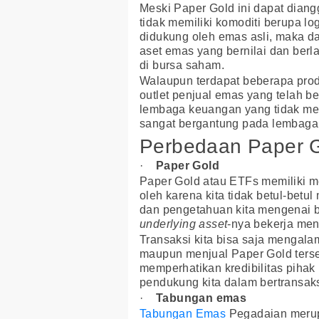
Meski Paper Gold ini dapat diang
tidak memiliki komoditi berupa lo
didukung oleh emas asli, maka dar
aset emas yang bernilai dan berla
di bursa saham.
Walaupun terdapat beberapa pro
outlet penjual emas yang telah be
lembaga keuangan yang tidak memi
sangat bergantung pada lembaga 
Perbedaan Paper 
·
Paper Gold
Paper Gold atau ETFs memiliki
oleh karena kita tidak betul-bet
dan pengetahuan kita mengenai 
underlying asset
-nya bekerja menj
Transaksi kita bisa saja mengala
maupun menjual Paper Gold terseb
memperhatikan kredibilitas pihak
pendukung kita dalam bertransa
·
Tabungan emas
Tabungan Emas
Pegadaian merupa