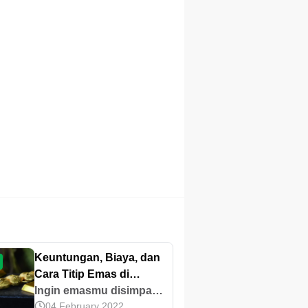
Keuntungan, Biaya, dan
Cara Titip Emas di
Pegadaian
Ingin emasmu disimpan
04 February 2022
dengan cara yang aman