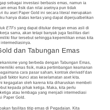
gap sebagai investasi berbasis emas, namun ia
gam emas fisik dan nilai asetnya pun tidak
i itu aset Paper Gold ini secara literal merupakan
ku hanya diatas kertas yang dapat diperjualbelikan
duk
ETFs
yang dapat ditukar dengan emas asli di
kerja sama, akan tetapi banyak juga fasilitas dari
liki fitur tersebut sehingga kepemilikan emas kita
intermediasinya.
Gold dan Tabungan Emas
 mekanisme yang berbeda dengan Tabungan Emas,
ul memiliki emas fisik, maka pertimbangan keamanan
bagaimana cara pasar saham, kontrak
derivatif
dan
adi faktor kunci atas keselamatan aset kita.
mi kegagalan oleh karena kita diharuskan membeli
ut kepada pihak ketiga. Maka, kita perlu
 ketiga atau lembaga yang menjadi intermediasi
ksi Paper Gold.
kan fasilitas titip emas di Pegadaian. Kita