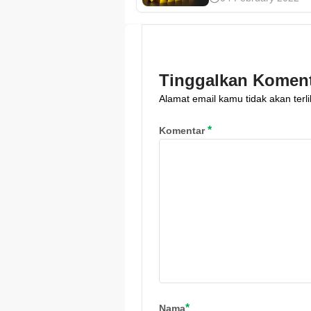
prediksi ahli serta
strategi DCA agar t
bisa investasi di t
fluktuasi harga pa
Tinggalkan Komen
penjelasan ini!
Alamat email kamu tidak akan terli
*
Komentar
*
Nama