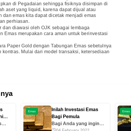
pkan di Pegadaian sehingga fisiknya disimpan di
aset yang liquid, karena dapat dijual atau
 dan emas kita dapat dicetak menjadi emas
an perhiasan.
r dan diawasi oleh OJK sebagai lembaga
an Emas merupakan cara aman untuk berinvestasi
tara Paper Gold dengan Tabungan Emas sebetulnya
kontras. Mulai dari model transaksi, ketersediaan
nnya
s
Inilah Investasi Emas
Emas
Emas
ni
Bagi Pemula
s
Bagi Anda yang ingin
04 February 2022
imak
memulai investasi emas,