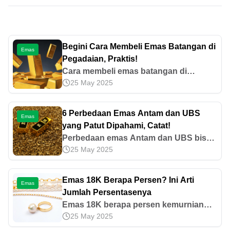
Begini Cara Membeli Emas Batangan di
Emas
Pegadaian, Praktis!
Cara membeli emas batangan di
25 May 2025
Pegadaian bisa melalui aplikasi Tring!
by Pegadaian, Cicil Emas, atau secara
langsung. Pahami prosedur
6 Perbedaan Emas Antam dan UBS
Emas
selengkapnya di sini!
yang Patut Dipahami, Catat!
Perbedaan emas Antam dan UBS bisa
25 May 2025
diamati dalam beberapa hal, seperti
produsen, dimensi, harga, dan lain-lain.
Mari ketahui penjelasan lengkapnya di
Emas 18K Berapa Persen? Ini Arti
Emas
sini!
Jumlah Persentasenya
Emas 18K berapa persen kemurnian
25 May 2025
riilnya? Mari cek informasi terkait hal
tersebut selengkapnya di sini agar