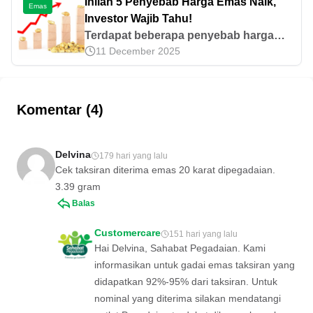
Inilah 5 Penyebab Harga Emas Naik,
Emas
cara belinya di sini.
Investor Wajib Tahu!
Terdapat beberapa penyebab harga
11 December 2025
emas naik, di antaranya adalah inflasi,
nilai mata uang, dan kebijakan moneter.
Yuk, pelajari lebih jauh di sini!
Komentar (4)
Delvina
179 hari yang lalu
Cek taksiran diterima emas 20 karat dipegadaian.
3.39 gram
Balas
Customercare
151 hari yang lalu
Hai Delvina, Sahabat Pegadaian. Kami
informasikan untuk gadai emas taksiran yang
didapatkan 92%-95% dari taksiran. Untuk
nominal yang diterima silakan mendatangi