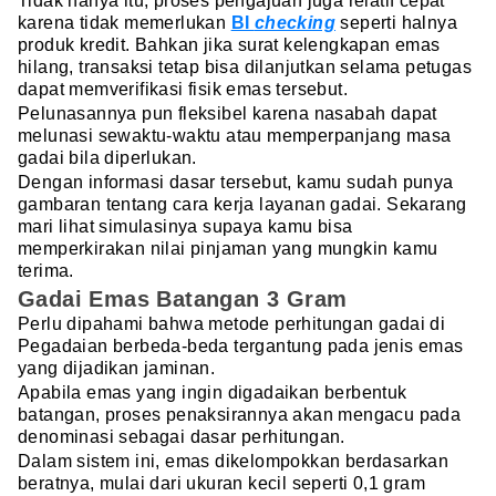
Tidak hanya itu, proses pengajuan juga relatif cepat
karena tidak memerlukan
BI
checking
seperti halnya
produk kredit. Bahkan jika surat kelengkapan emas
hilang, transaksi tetap bisa dilanjutkan selama petugas
dapat memverifikasi fisik emas tersebut.
Pelunasannya pun fleksibel karena nasabah dapat
melunasi sewaktu-waktu atau memperpanjang masa
gadai bila diperlukan.
Dengan informasi dasar tersebut, kamu sudah punya
gambaran tentang cara kerja layanan gadai. Sekarang
mari lihat simulasinya supaya kamu bisa
memperkirakan nilai pinjaman yang mungkin kamu
terima.
Gadai Emas Batangan 3 Gram
Perlu dipahami bahwa metode perhitungan gadai di
Pegadaian berbeda-beda tergantung pada jenis emas
yang dijadikan jaminan.
Apabila emas yang ingin digadaikan berbentuk
batangan, proses penaksirannya akan mengacu pada
denominasi sebagai dasar perhitungan.
Dalam sistem ini, emas dikelompokkan berdasarkan
beratnya, mulai dari ukuran kecil seperti 0,1 gram