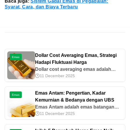
Baca juga:
Sistem Gadai Emas di Pegadaian:
Syarat, Cara, dan Biaya Terbaru
Dollar Cost Averaging Emas, Strategi
Emas
Hadapi Fluktuasi Harga
Dollar cost averaging emas adalah
11 December 2025
strategi investasi rutin dengan nominal
tetap. Pelajari cara menerapkan dan
simulasinya berikut ini!
Emas Antam: Pengertian, Kadar
Emas
Kemurnian & Bedanya dengan UBS
Emas Antam adalah emas batangan
11 December 2025
produksi PT Aneka Tambang dengan
kemurnian 99,99% (24 karat). Pelajari
perbedaannya dengan emas UBS dan