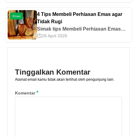
produksi, hingga distribusi terbatas.
Simak penjelasan dan strategi
4 Tips Membeli Perhiasan Emas agar
Emas
investasinya di sini.
Tidak Rugi
Simak tips Membeli Perhiasan Emas
26 April 2026
berikut, agar mengetahui perhiasan
emas berkualitas untuk investasi dan
estetika yang sempurna.
Tinggalkan Komentar
Alamat email kamu tidak akan terlihat oleh pengunjung lain.
*
Komentar