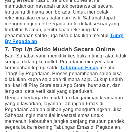
yang tersebar luas di seluruh Indonesia. Ini
memudahkan nasabah untuk bertransaksi secara
langsung di mana pun berada. Untuk mencetak
rekening atau emas batangan fisik, Sahabat dapat
mengunjungi outlet Pegadaian terdekat sesuai yang
terdaftar. Namun, pembukaan rekening dan
penambahan saldo juga bisa dilakukan melalui
Tring!
By Pegadaian
.
7.
Top Up
Saldo Mudah Secara Online
Bagi Sahabat yang memiliki kesibukan tinggi atau tidak
sempat datang ke outlet, Pegadaian menyediakan
kemudahan top up saldo
Tabungan Emas
melalui
Tring! By Pegadaian. Proses penambahan saldo bisa
dilakukan kapan saja dan di mana saja. Cukup unduh
aplikasi di Play Store atau App Store, buat akun, dan
lengkapi data verifikasi yang diperlukan.
Dengan berbagai kemudahan dan jaminan keamanan
yang ditawarkan, layanan Tabungan Emas di
Pegadaian adalah pilihan yang menguntungkan. Jika
Sahabat ingin memulai investasi emas untuk
memenuhi kebutuhan jangka panjang maupun pendek,
segera buka rekening Tabungan Emas di Pegadaian.