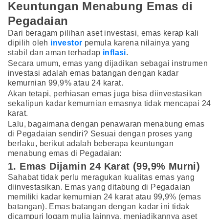
Keuntungan Menabung Emas di
Pegadaian
Dari beragam pilihan aset investasi, emas kerap kali
dipilih oleh
investor
pemula karena nilainya yang
stabil dan aman terhadap
inflasi
.
Secara umum, emas yang dijadikan sebagai instrumen
investasi adalah emas batangan dengan kadar
kemurnian 99,9% atau 24 karat.
Akan tetapi, perhiasan emas juga bisa diinvestasikan
sekalipun kadar kemurnian emasnya tidak mencapai 24
karat.
Lalu, bagaimana dengan penawaran menabung emas
di Pegadaian sendiri? Sesuai dengan proses yang
berlaku, berikut adalah beberapa keuntungan
menabung emas di Pegadaian:
1. Emas Dijamin 24 Karat (99,9% Murni)
Sahabat tidak perlu meragukan kualitas emas yang
diinvestasikan. Emas yang ditabung di Pegadaian
memiliki kadar kemurnian 24 karat atau 99,9% (emas
batangan). Emas batangan dengan kadar ini tidak
dicampuri logam mulia lainnya, menjadikannya aset