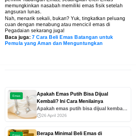
memungkinkan nasabah memiliki emas fisik setelah
angsuran lunas.
Nah, menarik sekali, bukan? Yuk, tingkatkan peluang
cuan dengan menabung atau mencicil emas di
Pegadaian sekarang juga!
Baca juga:
7 Cara Beli Emas Batangan untuk
Pemula yang Aman dan Menguntungkan
Apakah Emas Putih Bisa Dijual
Emas
Kembali? Ini Cara Menilainya
Apakah emas putih bisa dijual kembali?
26 April 2026
Bisa, tetapi pahami dulu cara
menghitung nilai emas putih, buyback,
serta faktor yang menentukan harga
Berapa Minimal Beli Emas di
Emas