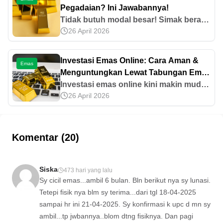
jualnya.
Pegadaian? Ini Jawabannya!
Tidak butuh modal besar! Simak berapa
26 April 2026
minimal beli emas di Pegadaian beserta
prosedur pembeliannya untuk memulai
investasi pada penjelasan artikel ini!
Investasi Emas Online: Cara Aman &
Emas
Menguntungkan Lewat Tabungan Emas
Pegadaian
Investasi emas online kini makin mudah
26 April 2026
dan aman lewat Tabungan Emas
Pegadaian. Simak cara investasi emas,
tips memilih aplikasi terpercaya, hingga
keuntungan yang bisa kamu dapatkan.
Komentar (20)
Siska
473 hari yang lalu
Sy cicil emas...ambil 6 bulan. Bln berikut nya sy lunasi.
Tetepi fisik nya blm sy terima...dari tgl 18-04-2025
sampai hr ini 21-04-2025. Sy konfirmasi k upc d mn sy
ambil...tp jwbannya..blom dtng fisiknya. Dan pagi