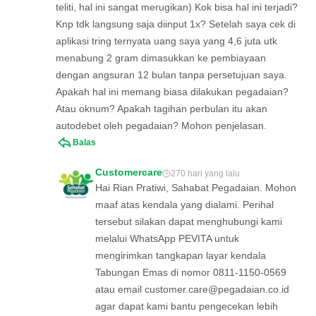
teliti, hal ini sangat merugikan) Kok bisa hal ini terjadi?
Knp tdk langsung saja diinput 1x? Setelah saya cek di
aplikasi tring ternyata uang saya yang 4,6 juta utk
menabung 2 gram dimasukkan ke pembiayaan
dengan angsuran 12 bulan tanpa persetujuan saya.
Apakah hal ini memang biasa dilakukan pegadaian?
Atau oknum? Apakah tagihan perbulan itu akan
autodebet oleh pegadaian? Mohon penjelasan.
Balas
Customercare
270 hari yang lalu
Hai Rian Pratiwi, Sahabat Pegadaian. Mohon
maaf atas kendala yang dialami. Perihal
tersebut silakan dapat menghubungi kami
melalui WhatsApp PEVITA untuk
mengirimkan tangkapan layar kendala
Tabungan Emas di nomor 0811-1150-0569
atau email
customer.care@pegadaian.co.id
agar dapat kami bantu pengecekan lebih