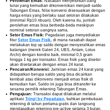
Perolehan Emas:
Nasabah menyetorkan uang
tunai yang kemudian dikonversikan menjadi saldo
Tabungan Emas. Nilai konversi disesuaikan dengan
harga emas yang berlaku saat setoran dilakukan
(minimal Rp10 ribuan). Oleh karena itu, jumlah
perolehan emas bisa berbeda-beda meskipun
nominal setoran uangnya sama.
Setor Emas Fisik:
Pegadaian juga menyediakan
fitur
Setor Emas Fisik
, di mana nasabah dapat
melakukan top up saldo dengan menyerahkan emas
batangan (merek Galeri 24, UBS, Antam, Lotus
Archi) dengan kondisi baik, minimal 0,5 gram
hingga 1 kg per transaksi. Emas fisik yang disetor
akan disetarakan dengan emas 24 karat.
Pencairan/Konversi:
Jaminan emas 24 karat yang
didapatkan berupa saldo yang bisa dicairkan
kembali atau dikonversi menjadi emas fisik di
kemudian hari. Saldo ini juga bisa ditransfer ke
sesama pemilik rekening Tabungan Emas.
Pengajuan:
Transaksi dapat dilakukan melalui
aplikasi
Tring! by Pegadaian
, bahkan pembukaan
rekening di tahun pertama gratis dan langsung
mendapatkan rekening pre-active selama 3 bulan.