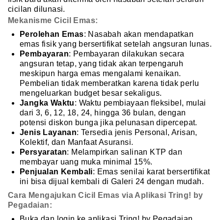
cicilan dilunasi.
Mekanisme Cicil Emas:
Perolehan Emas
: Nasabah akan mendapatkan
emas fisik yang bersertifikat setelah angsuran lunas.
Pembayaran
: Pembayaran dilakukan secara
angsuran tetap, yang tidak akan terpengaruh
meskipun harga emas mengalami kenaikan.
Pembelian tidak memberatkan karena tidak perlu
mengeluarkan budget besar sekaligus.
Jangka Waktu
: Waktu pembiayaan fleksibel, mulai
dari 3, 6, 12, 18, 24, hingga 36 bulan, dengan
potensi diskon bunga jika pelunasan dipercepat.
Jenis Layanan
: Tersedia jenis Personal, Arisan,
Kolektif, dan Manfaat Asuransi.
Persyaratan
: Melampirkan salinan KTP dan
membayar uang muka minimal 15%.
Penjualan Kembali
: Emas senilai karat bersertifikat
ini bisa dijual kembali di Galeri 24 dengan mudah.
Cara Mengajukan Cicil Emas via Aplikasi Tring! by
Pegadaian:
Buka dan login ke aplikasi Tring! by Pegadaian.