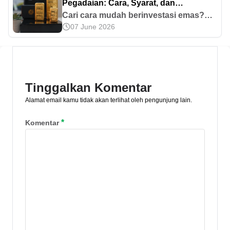
Pegadaian: Cara, Syarat, dan
Keunggulannya
Cari cara mudah berinvestasi emas?
07 June 2026
Simak keuntungan menabung emas di
Pegadaian, syarat, hingga langkah
investasi lewat outlet & aplikasi
Pegadaian Digital.
Tinggalkan Komentar
Alamat email kamu tidak akan terlihat oleh pengunjung lain.
*
Komentar