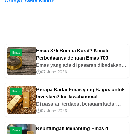
Artinya, Awas Keliru!
Emas 875 Berapa Karat? Kenali
Emas
Perbedaanya dengan Emas 700
Emas yang ada di pasaran dibedakan
07 June 2026
berdasarkan kode-kode yang tertera di
permukaannya. Lalu, emas 875 berapa
karat? Mari simak informasinya di sini.
Berapa Kadar Emas yang Bagus untuk
Emas
Investasi? Ini Jawabannya!
Di pasaran terdapat beragam kadar
07 June 2026
karat emas, tetapi mana kadar emas
yang bagus untuk investasi? Temukan
perbedaan serta tips memilihnya di sini!
Keuntungan Menabung Emas di
Emas