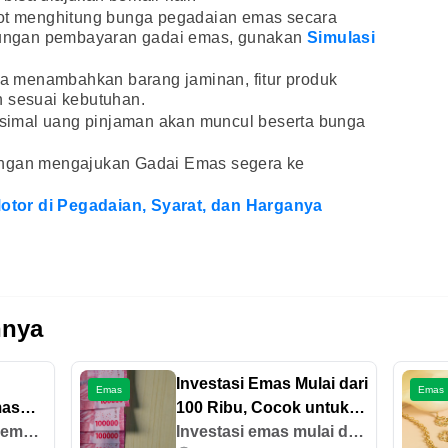
pot menghitung bunga pegadaian emas secara
itungan pembayaran gadai emas, gunakan
Simulasi
isa menambahkan barang jaminan, fitur produk
n sesuai kebutuhan.
aksimal uang pinjaman akan muncul beserta bunga
engan mengajukan Gadai Emas segera ke
tor di Pegadaian, Syarat, dan Harganya
nnya
Investasi Emas Mulai dari
Emas
Emas
mas
100 Ribu, Cocok untuk
ara
t emas
Pemula!
Investasi emas mulai dari