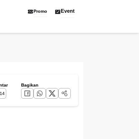
Event
Promo
tar
Bagikan
14