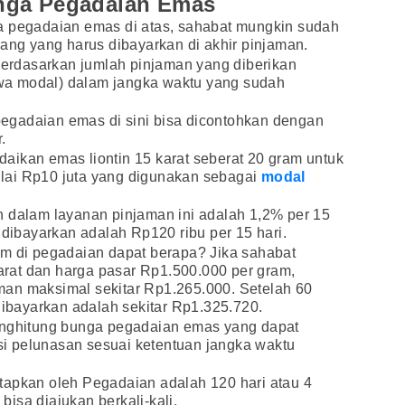
nga Pegadaian Emas
a pegadaian emas di atas, sahabat mungkin sudah
uang yang harus dibayarkan di akhir pinjaman.
 berdasarkan jumlah pinjaman yang diberikan
a modal) dalam jangka waktu yang sudah
egadaian emas di sini bisa dicontohkan dengan
.
aikan emas liontin 15 karat seberat 20 gram untuk
lai Rp10 juta yang digunakan sebagai
modal
n dalam layanan pinjaman ini adalah 1,2% per 15
 dibayarkan adalah Rp120 ribu per 15 hari.
am di pegadaian dapat berapa? Jika sahabat
rat dan harga pasar Rp1.500.000 per gram,
an maksimal sekitar Rp1.265.000. Setelah 60
 dibayarkan adalah sekitar Rp1.325.720.
enghitung bunga pegadaian emas yang dapat
i pelunasan sesuai ketentuan jangka waktu
tapkan oleh Pegadaian adalah 120 hari atau 4
isa diajukan berkali-kali.