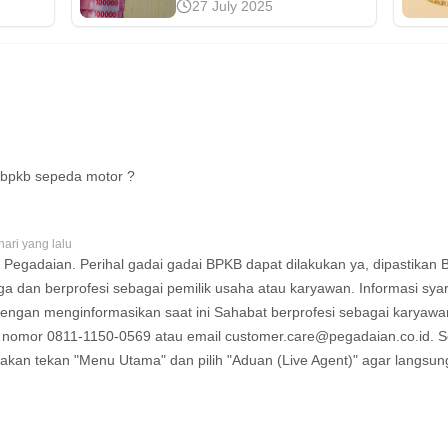
27 July 2025
dapat
100 ribu bisa jadi
n
langkah awal yang tepat.
Yuk,
Simak cara memulainya
gecek
dan hindari kesalahan
l ini!
agar mencapai hasil
maksimal di sini.
bpkb sepeda motor ?
hari yang lalu
 Pegadaian. Perihal gadai gadai BPKB dapat dilakukan ya, dipastikan
ga dan berprofesi sebagai pemilik usaha atau karyawan. Informasi sya
ngan menginformasikan saat ini Sahabat berprofesi sebagai karyawan
 nomor 0811-1150-0569 atau email
customer.care@pegadaian.co.id
. 
akan tekan "Menu Utama" dan pilih "Aduan (Live Agent)" agar langsu