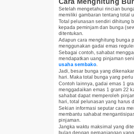
Cara Menghitung Bu
Setelah mengetahui rincian bung
memiliki gambaran tentang total 
Total pelunasan sendiri dihitung
kepada peminjam dan bunga (sew
ditentukan.
Adapun cara menghitung bunga p
menggunakan gadai emas reguler
Sebagai contoh, sahabat menggad
mendapatkan uang pinjaman seni
usaha sembako
.
Jadi, besar bunga yang dikenaka
hari. Maka total bunga yang perlu
Contoh lainnya, gadai emas 1 gr
menggadaikan emas 1 gram 22 ka
sahabat dapat memperoleh pinjam
hari, total pelunasan yang harus
Sekian informasi seputar cara m
membantu sahabat mengantisipas
pinjaman.
Jangka waktu maksimal yang dite
bulan dengan perpanjangan yang b