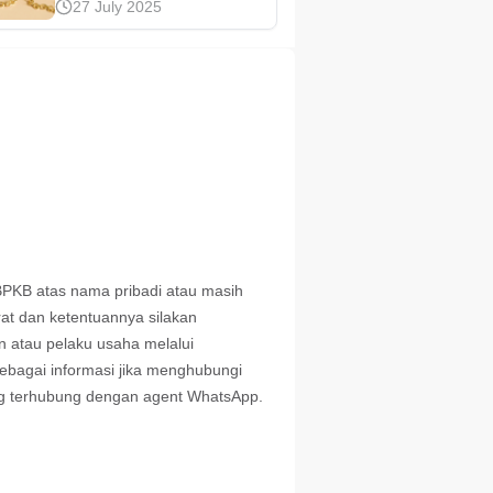
27 July 2025
dapat dikenali mulai dari
warna hingga
kandungannya. Pelajari
kelebihan, kekurangan,
serta info harga jual
kembalinya di sini!
 BPKB atas nama pribadi atau masih
rat dan ketentuannya silakan
 atau pelaku usaha melalui
Sebagai informasi jika menghubungi
ng terhubung dengan agent WhatsApp.