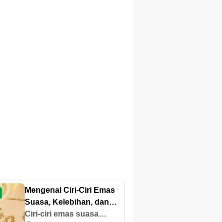
Mengenal Ciri-Ciri Emas
Suasa, Kelebihan, dan
Kekurangannya
Ciri-ciri emas suasa