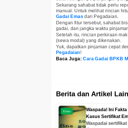
Sekarang sahabat tidak perlu re
manual. Untuk melihat rincian h
Gadai Emas
dari Pegadaian.
Dengan fitur tersebut, sahabat b
gadai, dan jangka waktu pinjama
Setelah itu, rincian perkiraan m
(sewa modal) yang dikenakan.
Yuk, dapatkan pinjaman cepat d
Pegadaian
!
Baca Juga:
Cara Gadai BPKB Mo
Berita dan Artikel Lai
Waspada! Ini Fakta
Emas
Kasus Sertifikat E
Antam Palsu dan C
Waspadai sertifika