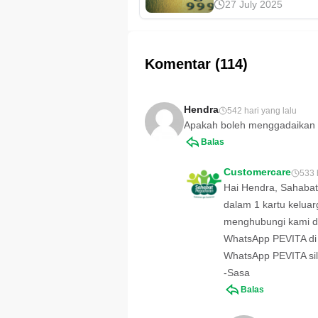
27 July 2025
Cek Keasliannya
Antam palsu yang 
merugikan kegiata
investasi sahabat. 
cari tahu cara men
Komentar (114)
keasliannya di artike
Hendra
542 hari yang lalu
Apakah boleh menggadaikan 
Balas
Customercare
533 
Hai Hendra, Sahabat
dalam 1 kartu keluar
menghubungi kami de
WhatsApp PEVITA di
WhatsApp PEVITA sil
-Sasa
Balas