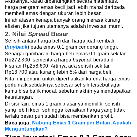
Akibatnya, kalau dibandingkan secara matematis,
harga per gram emas kecil jadi lebih mahal daripada
membeli emas dengan ukuran lebih besar.
Inilah alasan kenapa banyak orang merasa kurang
efisien jika tujuan utamanya adalah investasi murni.
2. Nilai
Spread
Besar
Selisih antara harga beli dan harga jual kembali
(
buyback
) pada emas 0,1 gram cenderung tinggi.
Sebagai gambaran, harga beli emas 0,1 gram sekitar
Rp272.300, sementara harga
buyback
berada di
kisaran Rp258.600. Artinya ada selisih sekitar
Rp13.700 atau kurang lebih 5% dari harga beli.
Nilai ini penting untuk diperhatikan karena harga emas
perlu naik setidaknya sebesar selisih tersebut agar
kamu bisa balik modal, sebelum akhirnya mendapatkan
keuntungan.
Di sisi lain, emas 1 gram biasanya memiliki selisih
yang lebih kecil sehingga kenaikan harga yang tidak
terlalu besar pun sudah bisa memberikan profit.
Baca juga:
Nabung Emas 1 Gram per Bulan, Apakah
Menguntungkan?