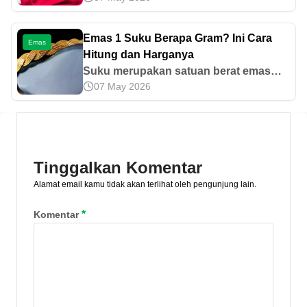
Pahami jenis-jenis, hubungannya
dengan harga emas, dan cara
Emas 1 Suku Berapa Gram? Ini Cara
Emas
mengeceknya di sini!
Hitung dan Harganya
Suku merupakan satuan berat emas
07 May 2026
yang digunakan oleh masyarakat
Indonesia dalam berinvestasi. Lantas,
emas 1 suku berapa gram? Simak di
sini.
Tinggalkan Komentar
Alamat email kamu tidak akan terlihat oleh pengunjung lain.
*
Komentar