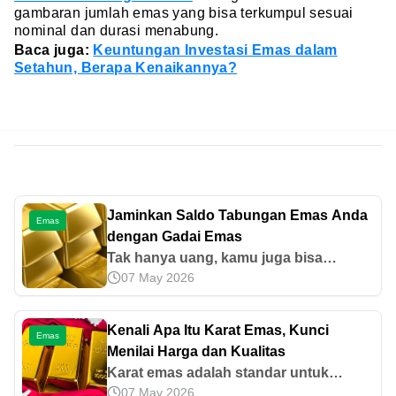
gambaran jumlah emas yang bisa terkumpul sesuai
nominal dan durasi menabung.
Baca juga:
Keuntungan Investasi Emas dalam
Setahun, Berapa Kenaikannya?
Jaminkan Saldo Tabungan Emas Anda
Emas
dengan Gadai Emas
Tak hanya uang, kamu juga bisa
07 May 2026
menabung emas di Pegadaian.
Sebenarnya, apa saja keuntungan
menabung emas? Simak ulasannya di
Kenali Apa Itu Karat Emas, Kunci
Emas
sini.
Menilai Harga dan Kualitas
Karat emas adalah standar untuk
07 May 2026
mengukur tingkat kemurnian emas.