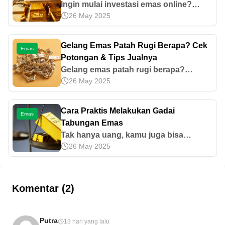
Ingin mulai investasi emas online?
26 May 2025
Ketahui tips agar tetap profit, memilih
platform yang tepat, serta
memaksimalkan aset melalui Deposito
Gelang Emas Patah Rugi Berapa? Cek
Emas
Emas Pegadaian.
Potongan & Tips Jualnya
Gelang emas patah rugi berapa?
26 May 2025
Umumnya 5–10% dari harga emas atau
lebih. Simak persentase potongannya
dan tips jual emas agar tetap
Cara Praktis Melakukan Gadai
Emas
menguntungkan di sini!
Tabungan Emas
Tak hanya uang, kamu juga bisa
26 May 2025
menabung emas di Pegadaian.
Sebenarnya, apa saja keuntungan
menabung emas? Simak ulasannya di
sini.
Komentar (2)
Putra
13 hari yang lalu