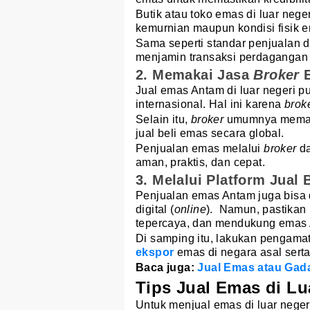
Butik atau toko emas di luar ne
kemurnian maupun kondisi fisik 
Sama seperti standar penjualan d
menjamin transaksi perdagangan
2. Memakai Jasa
Broker
E
Jual emas Antam di luar negeri p
internasional. Hal ini karena
brok
Selain itu,
broker
umumnya memaham
jual beli emas secara global.
Penjualan emas melalui
broker
d
aman, praktis, dan cepat.
3. Melalui Platform Jual
Penjualan emas Antam juga bisa d
digital (
online
). Namun, pastikan b
tepercaya, dan mendukung emas A
Di samping itu, lakukan pengama
ekspor
emas di negara asal serta 
Baca juga:
Jual Emas atau Gad
Tips Jual Emas di Lu
Untuk menjual emas di luar neger