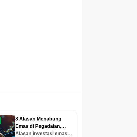
8 Alasan Menabung
Emas di Pegadaian,
Untung di Masa Depan!
Alasan investasi emas