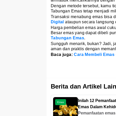
termasuk mencairkannya dengan 
Dengan metode tersebut, kamu ti
Tabungan Emas tetap menjadi mili
Transaksi menabung emas bisa d
Digital
ataupun secara langsung 
Harga pembelian emas awal cukup
Besar emas yang dapat dibeli pun
Tabungan Emas
.
Sungguh menarik, bukan? Jadi, j
aman dan praktis dengan memanf
Baca juga:
Cara Membeli Emas 
Berita dan Artikel Lai
Inilah 12 Pemanfaa
Emas
Emas Dalam Kehid
Sehari-Hari
Pemanfaatan emas