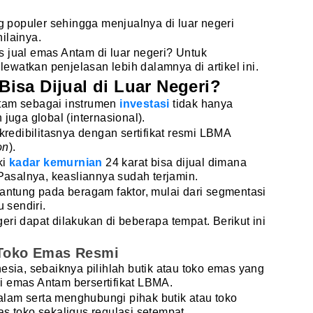
populer sehingga menjualnya di luar negeri
nilainya.
 jual emas Antam di luar negeri? Untuk
watkan penjelasan lebih dalamnya di artikel ini.
isa Dijual di Luar Negeri?
ntam sebagai instrumen
investasi
tidak hanya
 juga global (internasional).
 kredibilitasnya dengan sertifikat resmi LBMA
on
).
ki
kadar kemurnian
24 karat bisa dijual dimana
 Pasalnya, keasliannya sudah terjamin.
gantung pada beragam faktor, mulai dari segmentasi
u sendiri.
ri dapat dilakukan di beberapa tempat. Berikut ini
u Toko Emas Resmi
esia, sebaiknya pilihlah butik atau toko emas yang
i emas Antam bersertifikat LBMA.
lam serta menghubungi pihak butik atau toko
as toko sekaligus regulasi setempat.