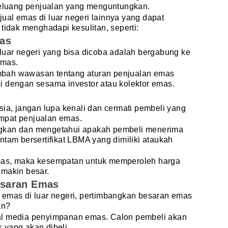
 peluang penjualan yang menguntungkan.
 jual emas di luar negeri lainnya yang dapat
tidak menghadapi kesulitan, seperti:
tas
luar negeri yang bisa dicoba adalah bergabung ke
emas.
bah wawasan tentang aturan penjualan emas
i dengan sesama investor atau kolektor emas.
sia, jangan lupa kenali dan cermati pembeli yang
tempat penjualan emas.
gkan dan mengetahui apakah pembeli menerima
ntam bersertifikat LBMA yang dimiliki ataukah
mas, maka kesempatan untuk memperoleh harga
emakin besar.
esaran Emas
 emas di luar negeri, pertimbangkan besaran emas
an?
al media penyimpanan emas. Calon pembeli akan
 yang akan dibeli.