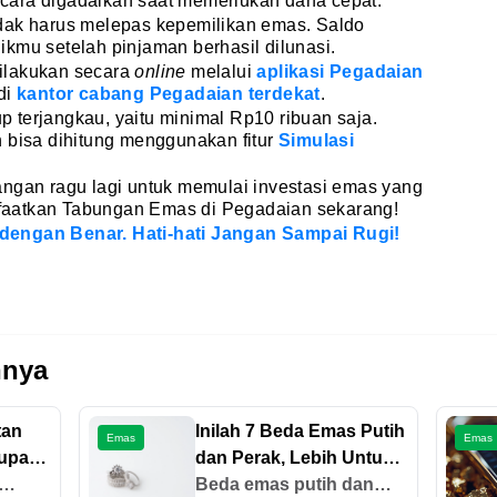
cara digadaikan saat memerlukan dana cepat.
dak harus melepas kepemilikan emas. Saldo
kmu setelah pinjaman berhasil dilunasi.
ilakukan secara
online
melalui
aplikasi Pegadaian
di
kantor cabang Pegadaian terdekat
.
 terjangkau, yaitu minimal Rp10 ribuan saja.
 bisa dihitung menggunakan fitur
Simulasi
angan ragu lagi untuk memulai investasi emas yang
aatkan Tabungan Emas di Pegadaian sekarang!
dengan Benar. Hati-hati Jangan Sampai Rugi!
nnya
tan
Inilah 7 Beda Emas Putih
Emas
Emas
upan
dan Perak, Lebih Untung
yang Mana?
Beda emas putih dan