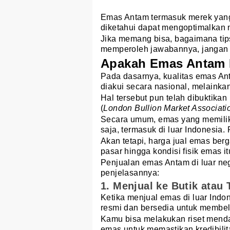
Emas Antam termasuk merek yang 
diketahui dapat mengoptimalkan 
Jika memang bisa, bagaimana tips
memperoleh jawabannya, jangan le
Apakah Emas Antam B
Pada dasarnya, kualitas emas A
diakui secara nasional, melainkan
Hal tersebut pun telah dibuktikan
(
London Bullion Market Associati
Secara umum, emas yang memili
saja, termasuk di luar Indonesia.
Akan tetapi, harga jual emas ber
pasar hingga kondisi fisik emas it
Penjualan emas Antam di luar nege
penjelasannya:
1. Menjual ke Butik ata
Ketika menjual emas di luar Indon
resmi dan bersedia untuk membel
Kamu bisa melakukan riset menda
emas untuk memastikan kredibilit