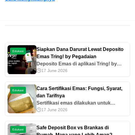
Siapkan Dana Darurat Lewat Deposito
Edukasi
Emas Tring! by Pegadaian
Deposito Emas di aplikasi Tring! by
17 June 2026
Pegadaian menjadi solusi pilihan untuk
menyiapkan dana darurat. Yuk, simak
informasi lebih lengkapnya dalam
Cara Sertifikasi Emas: Fungsi, Syarat,
Edukasi
artikel ini!
dan Tarifnya
Sertifikasi emas dilakukan untuk
17 June 2026
memastikan keaslian dan kualitasnya.
Ketahui cara sertifikasi emas hingga
Jasa Sertifikasi Pegadaian yang bisa
Safe Deposit Box vs Brankas di
Edukasi
diandalkan.
Rumah, Mana yang Lebih Aman?