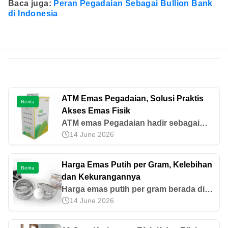
Baca juga:
Peran Pegadaian Sebagai Bullion Bank
di Indonesia
ATM Emas Pegadaian, Solusi Praktis
Berita
Akses Emas Fisik
ATM emas Pegadaian hadir sebagai
14 June 2026
solusi praktis untuk mengambil emas
fisik secara cepat dan mudah. Pelajari
cara kerjanya di sini!
Harga Emas Putih per Gram, Kelebihan
Berita
dan Kekurangannya
Harga emas putih per gram berada di
14 June 2026
kisaran Rp936 ribu hingga Rp1,3 juta,
tergantung kadar karatnya. Cek
perkiraan harga lengkapnya di sini!