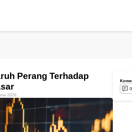
uh Perang Terhadap
Komen
asar
0
une 2026