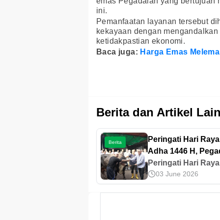
emas Pegadaian yang bertujuan m
ini.
Pemanfaatan layanan tersebut d
kekayaan dengan mengandalkan k
ketidakpastian ekonomi.
Baca juga:
Harga Emas Melemah
Berita dan Artikel Lai
Peringati Hari Raya
Berita
Adha 1446 H, Pega
Salurkan Ratusan
Peringati Hari Raya
03 June 2026
Kurban Untuk
Adha 1446 H, Pega
Masyarakat
Salurkan Ratusan
Kurban Untuk
Masyarakat