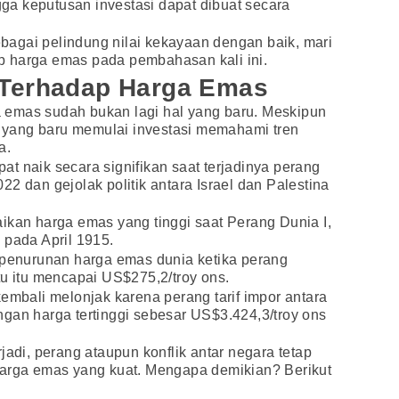
ngga keputusan investasi dapat dibuat secara
agai pelindung nilai kekayaan dengan baik, mari
 harga emas pada pembahasan kali ini.
 Terhadap Harga Emas
ga emas sudah bukan lagi hal yang baru. Meskipun
ng yang baru memulai investasi memahami tren
a.
t naik secara signifikan saat terjadinya perang
2 dan gejolak politik antara Israel dan Palestina
ikan harga emas yang tinggi saat Perang Dunia I,
 pada April 1915.
n penurunan harga emas dunia ketika perang
tu itu mencapai US$275,2/troy ons.
kembali melonjak karena perang tarif impor antara
gan harga tertinggi sebesar US$3.424,3/troy ons
jadi, perang ataupun konflik antar negara tetap
harga emas yang kuat. Mengapa demikian? Berikut