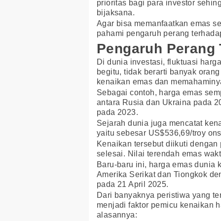
prioritas bagi para investor sehi
bijaksana.
Agar bisa memanfaatkan emas seb
pahami pengaruh perang terhadap
Pengaruh Perang
Di dunia investasi, fluktuasi har
begitu, tidak berarti banyak ora
kenaikan emas dan memahaminy
Sebagai contoh, harga emas sempa
antara Rusia dan Ukraina pada 202
pada 2023.
Sejarah dunia juga mencatat kena
yaitu sebesar US$536,69/troy ons
Kenaikan tersebut diikuti denga
selesai. Nilai terendah emas wak
Baru-baru ini, harga emas dunia 
Amerika Serikat dan Tiongkok den
pada 21 April 2025.
Dari banyaknya peristiwa yang ter
menjadi faktor pemicu kenaikan 
alasannya: