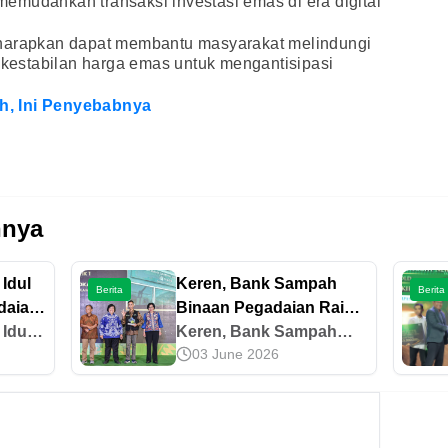
emudahkan transaksi investasi emas di era digital
iharapkan dapat membantu masyarakat melindungi
estabilan harga emas untuk mengantisipasi
, Ini Penyebabnya
nnya
 Idul
Keren, Bank Sampah
Berita
Berita
daian
Binaan Pegadaian Raih
 Hewan
 Idul
Penghargaan dari KLHK
Keren, Bank Sampah
03 June 2026
daian
Binaan Pegadaian Raih
 Hewan
Penghargaan dari KLHK