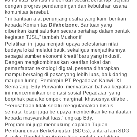
dengan progres pendampingan dan kebutuhan usaha
komunitas tersebut.
“Ini bantuan alat penunjang usaha yang kami berikan
kepada Komunitas
Difabelzone
. Bantuan yang
diberikan kami salurkan secara bertahap dalam bentuk
kegiatan TJSL,” tambah Mushonif.
Pelatihan ini juga menjadi upaya pelestarian nilai
budaya lokal melalui batik, sekaligus menjadikannya
sebagai sumber ekonomi kreatif baru yang inklusif.
Dengan mengkombinasikan kearifan lokal dan
pemanfaatan teknologi digital, peserta diharapkan
mampu bersaing di pasar yang lebih luas, baik daring
maupun luring. Pemimpin PT Pegadaian Kanwil XI
Semarang, Edy Purwanto, menyatakan bahwa kegiatan
ini mencerminkan orientasi sosial Pegadaian yang
berpihak pada kelompok marginal, khususnya difabel.
“Perusahaan tidak selalu mengutamakan bisnis
semata, tetapi juga berupaya memberikan kemanfaatan
kepada masyarakat luas,” ungkap Edy.
Program ini juga mendukung capaian Tujuan
Pembangunan Berkelanjutan (SDGs), antara lain SDG
4, yakni Pendidikan Berkualitas, melalui pelatihan