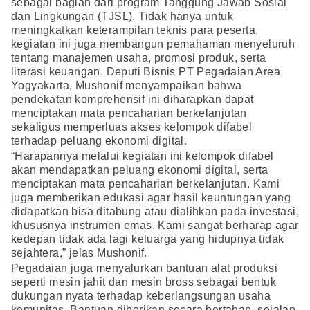
sebagai bagian dari program Tanggung Jawab Sosial
dan Lingkungan (TJSL). Tidak hanya untuk
meningkatkan keterampilan teknis para peserta,
kegiatan ini juga membangun pemahaman menyeluruh
tentang manajemen usaha, promosi produk, serta
literasi keuangan. Deputi Bisnis PT Pegadaian Area
Yogyakarta, Mushonif menyampaikan bahwa
pendekatan komprehensif ini diharapkan dapat
menciptakan mata pencaharian berkelanjutan
sekaligus memperluas akses kelompok difabel
terhadap peluang ekonomi digital.
“Harapannya melalui kegiatan ini kelompok difabel
akan mendapatkan peluang ekonomi digital, serta
menciptakan mata pencaharian berkelanjutan. Kami
juga memberikan edukasi agar hasil keuntungan yang
didapatkan bisa ditabung atau dialihkan pada investasi,
khususnya instrumen emas. Kami sangat berharap agar
kedepan tidak ada lagi keluarga yang hidupnya tidak
sejahtera,” jelas Mushonif.
Pegadaian juga menyalurkan bantuan alat produksi
seperti mesin jahit dan mesin bross sebagai bentuk
dukungan nyata terhadap keberlangsungan usaha
komunitas. Bantuan diberikan secara bertahap, sejalan