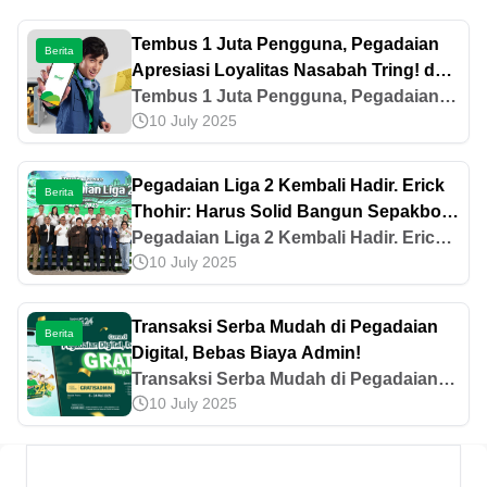
Tembus 1 Juta Pengguna, Pegadaian
Berita
Apresiasi Loyalitas Nasabah Tring! dan
Komitmen Percepat Transformasi
Tembus 1 Juta Pengguna, Pegadaian
10 July 2025
Digital
Apresiasi Loyalitas Nasabah Tring! dan
Komitmen Percepat Transformasi
Digital
Pegadaian Liga 2 Kembali Hadir. Erick
Berita
Thohir: Harus Solid Bangun Sepakbola
Bersih
Pegadaian Liga 2 Kembali Hadir. Erick
10 July 2025
Thohir: Harus Solid Bangun Sepakbola
Bersih
Transaksi Serba Mudah di Pegadaian
Berita
Digital, Bebas Biaya Admin!
Transaksi Serba Mudah di Pegadaian
10 July 2025
Digital, Bebas Biaya Admin!