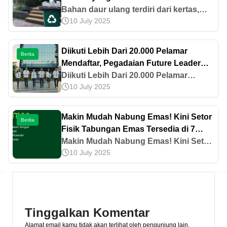
Bahan daur ulang terdiri dari kertas,
10 July 2025
aluminium, plastik, kaca, oli kendaraan,
hingga baterai. Pelajari lebih lanjut jenis
dan produk yang dihasilkan di sini!
Diikuti Lebih Dari 20.000 Pelamar
Berita
Mendaftar, Pegadaian Future Leader
Program 2025 Resmi Ditutup
Diikuti Lebih Dari 20.000 Pelamar
10 July 2025
Mendaftar, Pegadaian Future Leader
Program 2025 Resmi Ditutup
Makin Mudah Nabung Emas! Kini Setor
Berita
Fisik Tabungan Emas Tersedia di 7
Cabang Pegadaian Wilayah IX
Makin Mudah Nabung Emas! Kini Setor
10 July 2025
Fisik Tabungan Emas Tersedia di 7
Cabang Pegadaian Wilayah IX
Tinggalkan Komentar
Alamat email kamu tidak akan terlihat oleh pengunjung lain.