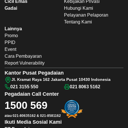
Cicil Emas
Kebijakan Privasi
Gadai
Hubungi Kami
Pelayanan Pelaporan
Tentang Kami
Lainnya
Promo
PPID
Event
Cara Pembayaran
Report Vulnerability
Kantor Pusat Pegadaian
Jl. Kramat Raya 162 Jakarta Pusat 10430 Indonesia
021 3155 550
021 8063 5162
Pegadaian
Call Center
1500 569
atau
021-80635162
&
021-8581162
Ikuti Media Sosial Kami