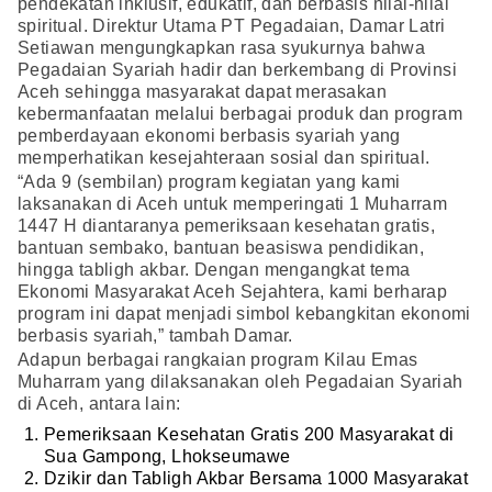
pendekatan inklusif, edukatif, dan berbasis nilai-nilai
spiritual. Direktur Utama PT Pegadaian, Damar Latri
Setiawan mengungkapkan rasa syukurnya bahwa
Pegadaian Syariah hadir dan berkembang di Provinsi
Aceh sehingga masyarakat dapat merasakan
kebermanfaatan melalui berbagai produk dan program
pemberdayaan ekonomi berbasis syariah yang
memperhatikan kesejahteraan sosial dan spiritual.
“Ada 9 (sembilan) program kegiatan yang kami
laksanakan di Aceh untuk memperingati 1 Muharram
1447 H diantaranya pemeriksaan kesehatan gratis,
bantuan sembako, bantuan beasiswa pendidikan,
hingga tabligh akbar. Dengan mengangkat tema
Ekonomi Masyarakat Aceh Sejahtera, kami berharap
program ini dapat menjadi simbol kebangkitan ekonomi
berbasis syariah,” tambah Damar.
Adapun berbagai rangkaian program Kilau Emas
Muharram yang dilaksanakan oleh Pegadaian Syariah
di Aceh, antara lain:
Pemeriksaan Kesehatan Gratis 200 Masyarakat di
Sua Gampong, Lhokseumawe
Dzikir dan Tabligh Akbar Bersama 1000 Masyarakat