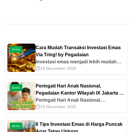
Cara Mudah Transaksi Investasi Emas
Berita
Via Tring! by Pegadaian
Investasi emas menjadi lebih mudah
16 December 2025
berkat fitur Tabungan Emas dan Cicil
Emas yang tersedia di aplikasi Tring! by
Pegadaian. Pahami prosedurnya di sini.
Peringati Hari Anak Nasional,
Berita
Pegadaian Kantor Wilayah IX Jakarta 2
Dorong Literasi Keuangan Anak Sejak
Peringati Hari Anak Nasional,
16 December 2025
Dini
Pegadaian Kantor Wilayah IX Jakarta 2
Dorong Literasi Keuangan Anak Sejak
Dini
6 Tips Investasi Emas di Harga Puncak
Berita
Agar Tetap Untung