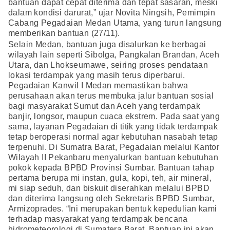
bantuan dapat cepat diterima dan tepat sasaran, meski
dalam kondisi darurat,” ujar Novita Ningsih, Pemimpin
Cabang Pegadaian Medan Utama, yang turun langsung
memberikan bantuan (27/11).
Selain Medan, bantuan juga disalurkan ke berbagai
wilayah lain seperti Sibolga, Pangkalan Brandan, Aceh
Utara, dan Lhokseumawe, seiring proses pendataan
lokasi terdampak yang masih terus diperbarui.
Pegadaian Kanwil I Medan memastikan bahwa
perusahaan akan terus membuka jalur bantuan sosial
bagi masyarakat Sumut dan Aceh yang terdampak
banjir, longsor, maupun cuaca ekstrem. Pada saat yang
sama, layanan Pegadaian di titik yang tidak terdampak
tetap beroperasi normal agar kebutuhan nasabah tetap
terpenuhi. Di Sumatra Barat, Pegadaian melalui Kantor
Wilayah II Pekanbaru menyalurkan bantuan kebutuhan
pokok kepada BPBD Provinsi Sumbar. Bantuan tahap
pertama berupa mi instan, gula, kopi, teh, air mineral,
mi siap seduh, dan biskuit diserahkan melalui BPBD
dan diterima langsung oleh Sekretaris BPBD Sumbar,
Armizoprades. “Ini merupakan bentuk kepedulian kami
terhadap masyarakat yang terdampak bencana
hidrometeorologi di Sumatera Barat. Bantuan ini akan