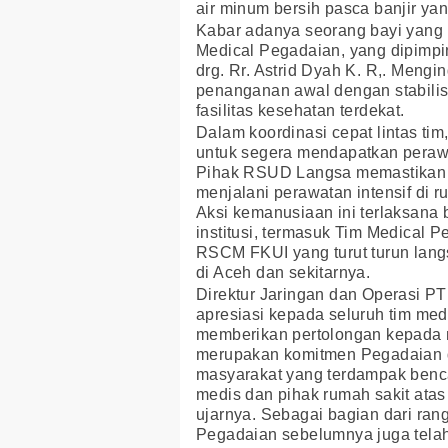
air minum bersih pasca banjir y
Kabar adanya seorang bayi yang k
Medical Pegadaian, yang dipimpin
drg. Rr. Astrid Dyah K. R,. Mengi
penanganan awal dengan stabilisa
fasilitas kesehatan terdekat.
Dalam koordinasi cepat lintas tim
untuk segera mendapatkan perawa
Pihak RSUD Langsa memastikan ba
menjalani perawatan intensif di 
Aksi kemanusiaan ini terlaksana 
institusi, termasuk Tim Medical 
RSCM FKUI yang turut turun la
di Aceh dan sekitarnya.
Direktur Jaringan dan Operasi 
apresiasi kepada seluruh tim med
memberikan pertolongan kepada 
merupakan komitmen Pegadaian 
masyarakat yang terdampak benca
medis dan pihak rumah sakit ata
ujarnya. Sebagai bagian dari ran
Pegadaian sebelumnya juga telah