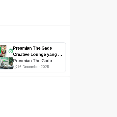
Presmian The Gade
Creative Lounge yang ke
29 di Universitas Negeri
Presmian The Gade
16 December 2025
Medan
Crea/ve Lounge yg ke 29
di Universitas Negeri
Medan