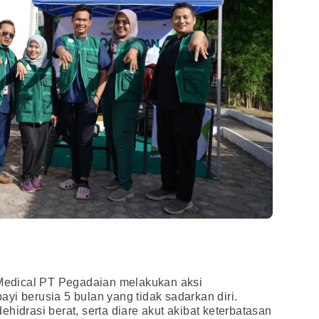
edical PT Pegadaian melakukan aksi
yi berusia 5 bulan yang tidak sadarkan diri.
hidrasi berat, serta diare akut akibat keterbatasan