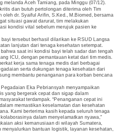
ang melanda Aceh Tamiang, pada Minggu (07/12).
ritis dan butuh pertolongan diterima oleh Tim
 oleh dr. Syaiful Arifin, S.Ked., M.Biomed, bersama
ngat situasi gawat darurat, tim melakukan
si kondisi vital sebelum merujuk pasien ke
, bayi tersebut berhasil dilarikan ke RSUD Langsa
tan lanjutan dari tenaga kesehatan setempat.
hwa saat ini kondisi bayi telah sadar dan tengah
ruang ICU, dengan pemantauan ketat dari tim medis.
berkat kerja sama tenaga medis dari berbagai
Pegadaian serta dukungan tenaga kesehatan dari
ngsung membantu penanganan para korban bencana
PT Pegadaian Eka Pebriansyah menyampaikan
is yang bergerak cepat dan sigap dalam
masyarakat terdampak. “Penanganan cepat ini
dalam memastikan keselamatan dan kesehatan
na. Kami berterima kasih kepada seluruh tenaga
s kolaborasinya dalam menyelamatkan nyawa,”
gkaian aksi kemanusiaan di wilayah Sumatera,
 menyalurkan bantuan logistik, layanan kesehatan,