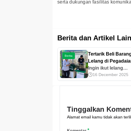
serta dukungan fasilitas komunik
Berita dan Artikel Lai
Tertarik Beli Baran
Berita
Lelang di Pegadai
Simak Caranya!
Ingin ikut lelang
16 December 2025
Pegadaian? Temuk
penjelasan lengka
tentang sistem, car
mengikuti, hingga t
membeli barang lel
Tinggalkan Komen
sini!
Alamat email kamu tidak akan terli
*
Komentar