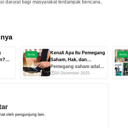
asi darurat bagi masyarakat terdampak bencana.
nnya
g
Kenali Apa Itu Pemegang
Berita
Berita
an?
Saham, Hak, dan
Tanggung Jawabnya
Pemegang saham adalah
16 December 2025
an
individu atau lembaga
p
yang memiliki sebagian
a
saham perusahaan.
ips
Ketahui jenis, hak, dan
ang di
kewajibannya secara
tar
lengkap di sini!
hat oleh pengunjung lain.