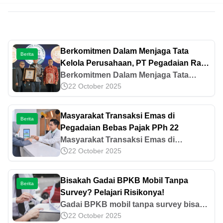
Berkomitmen Dalam Menjaga Tata
Berita
Kelola Perusahaan, PT Pegadaian Raih
Predikat Most Trusted Company
Berkomitmen Dalam Menjaga Tata
22 October 2025
Kelola Perusahaan, PT Pegadaian Raih
Predikat Most Trusted Company
Masyarakat Transaksi Emas di
Berita
Pegadaian Bebas Pajak PPh 22
Masyarakat Transaksi Emas di
22 October 2025
Pegadaian Bebas Pajak PPh 22
Bisakah Gadai BPKB Mobil Tanpa
Berita
Survey? Pelajari Risikonya!
Gadai BPKB mobil tanpa survey bisa
22 October 2025
dilakukan tetapi risikonya tinggi.