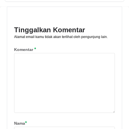
Pelajari risiko dan cara gadai BPKB
mobil yang resmi di Pegadaian!
Tinggalkan Komentar
Alamat email kamu tidak akan terlihat oleh pengunjung lain.
*
Komentar
*
Nama