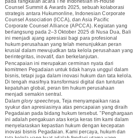
pada rangkaian acara The Indonesian In-House
Counsel Summit & Awards 2025, sebuah kolaborasi
strategis antara Hukumonline, Indonesian Corporate
Counsel Association (ICCA), dan Asia Pacific
Corporate Counsel Alliance (APCCA). Kegiatan yang
berlangsung pada 2–3 Oktober 2025 di Nusa Dua, Bali
ini menjadi ajang apresiasi bagi para profesional
hukum perusahaan yang telah menunjukkan peran
krusial dalam mewujudkan tata kelola perusahaan yang
berintegritas, inovatif, dan berkelanjutan.
Pencapaian ini merupakan cerminan nyata dari
komitmen Pegadaian untuk tidak hanya unggul dalam
bisnis, tetapi juga dalam inovasi hukum dan tata kelola.
Di tengah masifnya transformasi digital dan tuntutan
kepatuhan global, peran tim hukum perusahaan
menjadi semakin sentral.
Dalam
glory speechnya
, Teja menyampaikan rasa
syukur dan apresiasinya atas pencapaian yang diraih
Pegadaian pada bidang hukum tersebut. "Penghargaan
ini adalah pengakuan atas kerja keras tim kami dalam
menyelaraskan kepastian hukum dengan kecepatan
inovasi bisnis Pegadaian. Kami percaya, hukum dan
tata kelola yang kuat adalah fondasi utama yang