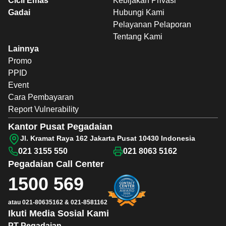
Cicil Emas
Kebijakan Privasi
Gadai
Hubungi Kami
Pelayanan Pelaporan
Tentang Kami
Lainnya
Promo
PPID
Event
Cara Pembayaran
Report Vulnerability
Kantor Pusat Pegadaian
Jl. Kramat Raya 162 Jakarta Pusat 10430 Indonesia
021 3155 550
021 8063 5162
Pegadaian
Call Center
1500 569
atau
021-80635162
&
021-8581162
Ikuti Media Sosial Kami
PT Pegadaian