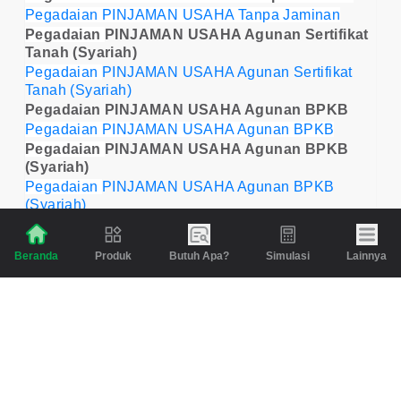
Pegadaian PINJAMAN USAHA Tanpa Jaminan
Pegadaian
PINJAMAN USAHA Agunan Sertifikat
Tanah (Syariah)
Pegadaian
PINJAMAN USAHA Agunan Sertifikat
Tanah (Syariah)
Pegadaian PINJAMAN USAHA Agunan BPKB
Pegadaian PINJAMAN USAHA Agunan BPKB
Pegadaian
PINJAMAN USAHA Agunan BPKB
(Syariah)
Pegadaian
PINJAMAN USAHA Agunan BPKB
(Syariah)
Pegadaian
PINJAMAN MULTIGUNA Agunan
BPKB
Produk
Butuh Apa?
Simulasi
Lainnya
Beranda
Pegadaian
PINJAMAN MULTIGUNA Agunan BPKB
Pegadaian
PINJAMAN MULTIGUNA Agunan
BPKB (Syariah)
Pegadaian
PINJAMAN MULTIGUNA Agunan BPKB
(Syariah)
Pegadaian
CICIL KENDARAAN (Syariah)
Pegadaian
CICIL KENDARAAN (Syariah)