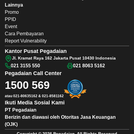
Lainnya
Promo
PPID
Event
Cara Pembayaran
Report Vulnerability
Kantor Pusat Pegadaian
Jl. Kramat Raya 162 Jakarta Pusat 10430 Indonesia
021 3155 550
021 8063 5162
Pegadaian
Call Center
1500 569
atau
021-80635162
&
021-8581162
Ikuti Media Sosial Kami
PT Pegadaian
Berizin dan diawasi oleh Otoritas Jasa Keuangan
(OJK)
Copyright © 2026 Pegadaian. All Rights Reserved