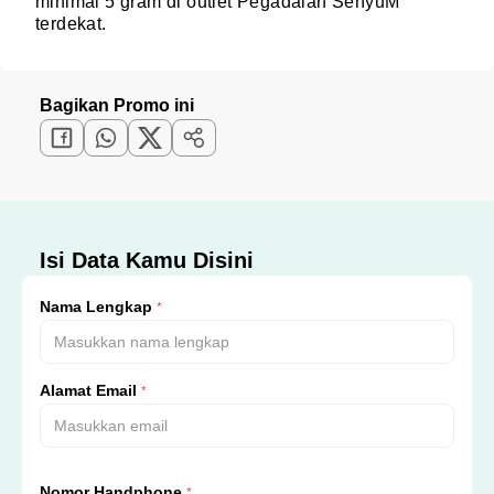
minimal 5 gram di outlet Pegadaian SenyuM
terdekat.
Bagikan Promo ini
Isi Data Kamu Disini
Nama Lengkap
*
Alamat Email
*
Nomor Handphone
*