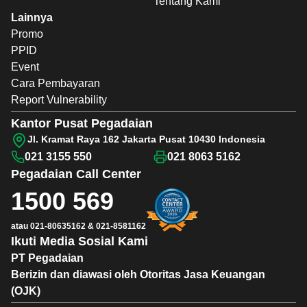
Tentang Kami
Lainnya
Promo
PPID
Event
Cara Pembayaran
Report Vulnerability
Kantor Pusat Pegadaian
Jl. Kramat Raya 162 Jakarta Pusat 10430 Indonesia
021 3155 550
021 8063 5162
Pegadaian
Call Center
1500 569
atau
021-80635162
&
021-8581162
Ikuti Media Sosial Kami
PT Pegadaian
Berizin dan diawasi oleh Otoritas Jasa Keuangan
(OJK)