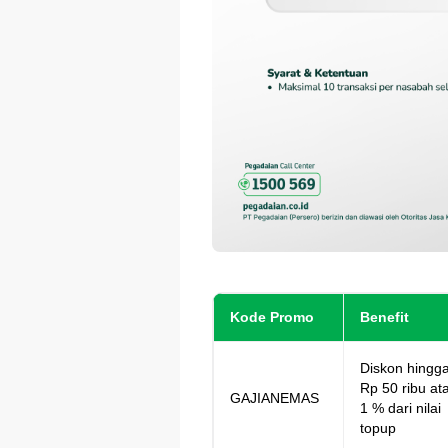
Kode Promo
Benefit
Diskon hingg
Rp 50 ribu at
GAJIANEMAS
1 % dari nilai
topup