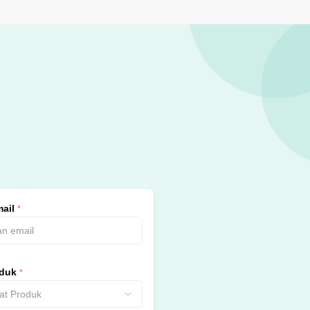
ail
*
oduk
*
nat Produk