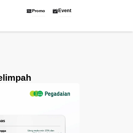
Event
Promo
elimpah