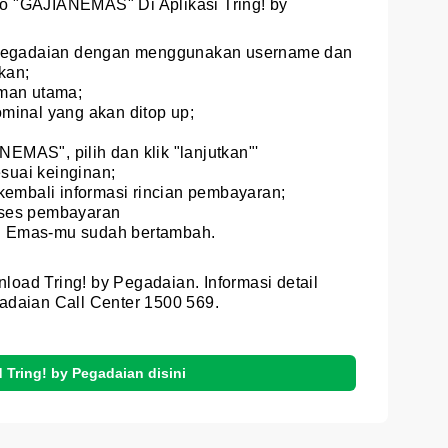
 "GAJIANEMAS" Di Aplikasi Tring! by
by Pegadaian dengan menggunakan username dan
kan;
aman utama;
ominal yang akan ditop up;
EMAS", pilih dan klik "lanjutkan"'
suai keinginan;
 kembali informasi rincian pembayaran;
oses pembayaran
n Emas-mu sudah bertambah.
load Tring! by Pegadaian. Informasi detail
daian Call Center 1500 569.
Tring! by Pegadaian disini