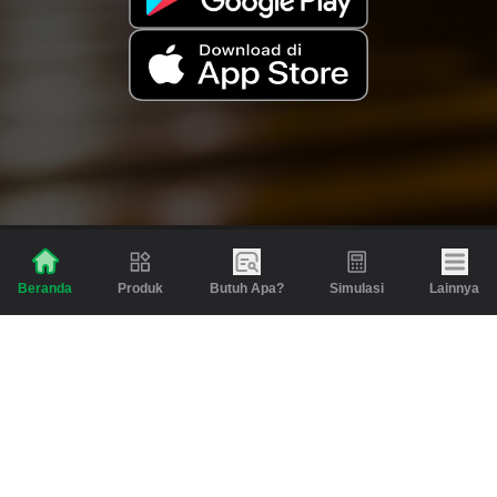
Produk
Butuh Apa?
Simulasi
Lainnya
Beranda
Produk
Berita dan Artikel
Gadai
Emas
Pinjaman
Inspirasi
Emas
Investasi
Jasa Lainnya
Simulasi
Bantuan
Tabungan Emas
Syarat & Ketentuan