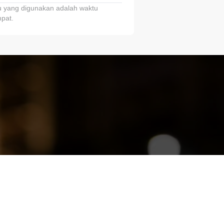
 yang digunakan adalah waktu
pat.
ariTring!”