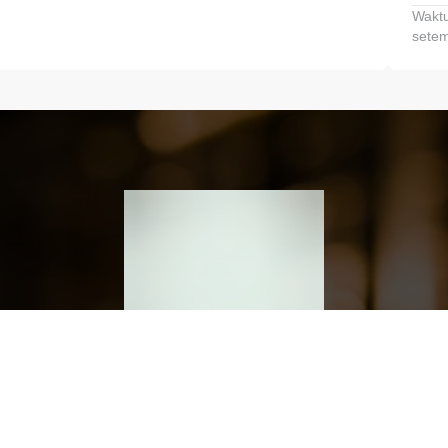
Waktu
setem
h dan Kembangkan Finansialmu #MulaiD
Klik link untuk mengunduh aplikasi