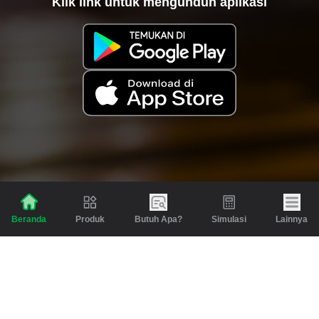
Klik link untuk mengunduh aplikasi
Produk
Butuh Apa?
Simulasi
Lainnya
Beranda
Produk
Berita dan Artikel
Gadai
Emas
Pinjaman
Inspirasi
Emas
Investasi