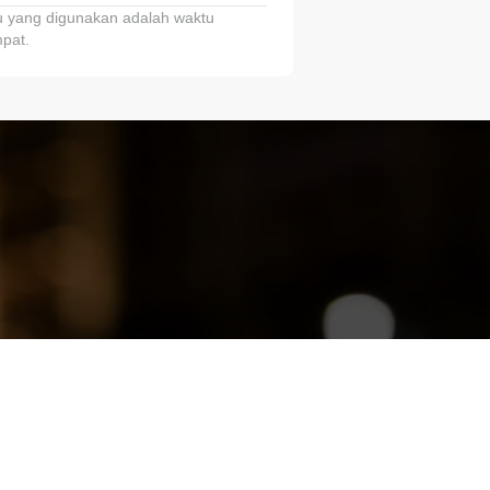
 yang digunakan adalah waktu
pat.
ariTring!”