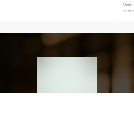
Waktu
setem
h dan Kembangkan Finansialmu #MulaiD
Klik link untuk mengunduh aplikasi