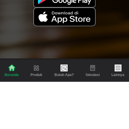
Produk
Butuh Apa?
Simulasi
Lainnya
Beranda
Produk
Berita dan Artikel
Gadai
Emas
Pinjaman
Inspirasi
Emas
Investasi
Jasa Lainnya
Simulasi
Bantuan
Tabungan Emas
Syarat & Ketentuan